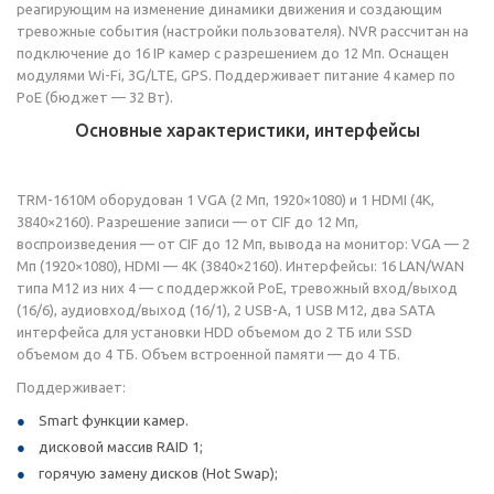
реагирующим на изменение динамики движения и создающим
тревожные события (настройки пользователя). NVR рассчитан на
подключение до 16 IP камер с разрешением до 12 Мп. Оснащен
модулями Wi-Fi, 3G/LTE, GPS. Поддерживает питание 4 камер по
PoE (бюджет — 32 Вт).
Основные характеристики, интерфейсы
TRM-1610M оборудован 1 VGA (2 Мп, 1920×1080) и 1 HDMI (4K,
3840×2160). Разрешение записи — от CIF до 12 Мп,
воспроизведения — от CIF до 12 Мп, вывода на монитор: VGA — 2
Мп (1920×1080), HDMI — 4K (3840×2160). Интерфейсы: 16 LAN/WAN
типа M12 из них 4 — с поддержкой PoE, тревожный вход/выход
(16/6), аудиовход/выход (16/1), 2 USB-A, 1 USB M12, два SATA
интерфейса для установки HDD объемом до 2 ТБ или SSD
объемом до 4 ТБ. Объем встроенной памяти — до 4 ТБ.
Поддерживает:
Smart функции камер.
дисковой массив RAID 1;
горячую замену дисков (Hot Swap);