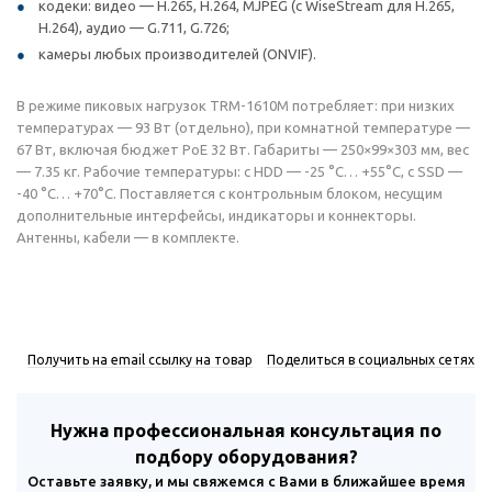
кодеки: видео — H.265, H.264, MJPEG (с WiseStream для H.265,
H.264), аудио — G.711, G.726;
камеры любых производителей (ONVIF).
В режиме пиковых нагрузок TRM-1610M потребляет: при низких
температурах — 93 Вт (отдельно), при комнатной температуре —
67 Вт, включая бюджет PoE 32 Вт. Габариты — 250×99×303 мм, вес
— 7.35 кг. Рабочие температуры: с HDD — -25 °C… +55°C, с SSD —
-40 °C… +70°C. Поставляется с контрольным блоком, несущим
дополнительные интерфейсы, индикаторы и коннекторы.
Антенны, кабели — в комплекте.
Получить на email ссылку на товар
Поделиться в социальных сетях
Нужна профессиональная консультация по
подбору оборудования?
Оставьте заявку, и мы свяжемся с Вами в ближайшее время