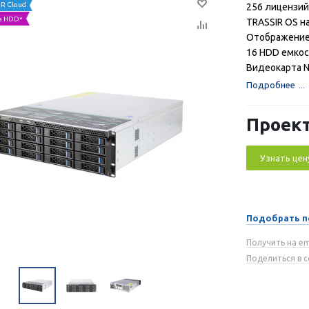
R Cloud
256 лицензий
а HDD*
TRASSIR OS на
Отображение
16 HDD емкос
Видеокарта N
Подробнее
Проект
Узнать цен
Подобрать п
Получить на em
Поделиться в 