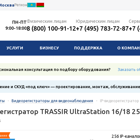
Москва
Регион
Физическим лицам
Юридическим лицам
Серв
ПН-ПТ
8 (800) 100-91-12
+7 (495) 783-72-87
+7 
9:00-18:00
УСЛУГИ
БИЗНЕСУ
ПОДДЕРЖКА
О КОМПА
сиональная консультация по подбору оборудования?
Заказать о
ние и СКУД «под ключ» — проектирование, монтаж, обслуживани
кты
-
Видеорегистраторы для видеонаблюдения
-
IP-видеорегистратор T
егистратор TRASSIR UltraStation 16/18 25
6
ание
256 IP-канало