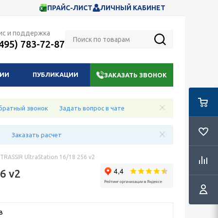
ПРАЙС-ЛИСТ
ЛИЧНЫЙ КАБИНЕТ
ис и поддержка
(495) 783-72-87
НИИ
ПУБЛИКАЦИИ
ЗАКАЗАТЬ ЗВОНОК
братный звонок
Задать вопрос в чате
е
Заказать расчет
RASSIR UltraStation 16/18 256 v2
6 v2
в