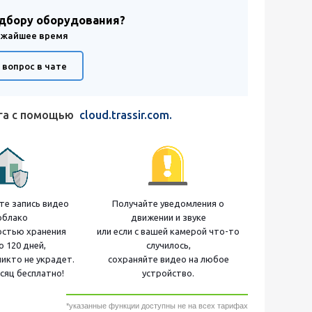
одбору оборудования?
лижайшее время
 вопрос в чате
ага с помощью
cloud.trassir.com.
е запись видео
Получайте уведомления о
облако
движении и звуке
остью хранения
или если с вашей камерой что-то
о 120 дней,
случилось,
никто не украдет.
сохраняйте видео на любое
сяц бесплатно!
устройство.
*указанные функции доступны не на всех тарифах