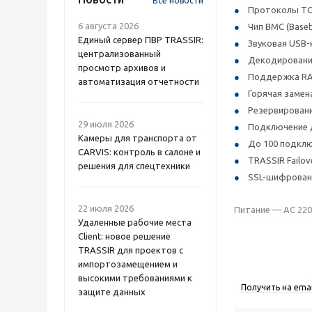
Все новости
Протоколы TCP/
6 августа 2026
Чип BMC (Base
Единый сервер ПВР TRASSIR:
Звуковая USB-
централизованный
Декодирование 
просмотр архивов и
Поддержка RAID
автоматизация отчетности
Горячая замена
Резервировани
29 июля 2026
Подключение д
Камеры для транспорта от
До 100 подклю
CARVIS: контроль в салоне и
TRASSIR Failo
решения для спецтехники
SSL-шифрован
22 июля 2026
Питание — AC 220
Удаленные рабочие места
Client: новое решение
TRASSIR для проектов с
импортозамещением и
высокими требованиями к
Получить на emai
защите данных