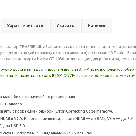
Характеристики
Скачать
Наличие
истратор TRASSIR UltraStation поставляется с шестнадцатью жестким
угих дисков подайте заявку на кастомизацию) емкостью 18 Тбайт. Баз
ретная видеокарта Nvidia GT 1030, подходящая для работы видеоанали
лючено двести пятьдесят шесть лицензий AnyIP на подключение любых
 по нативному протоколу, RTSP, ONVIF, загрузку роликов по семейству 
-каналов без ограничений по разрешению.
28 каналов.
амять с коррекцией ошибок (Error-Correcting Code memory).
DMI и VGA. Разрешение вывода через HDMI — до 8 Мп, VGA — до 2 Мп
, два USB 3.0.
х сетевых порта RJ45. Выделенный RJ45 для IPMI.