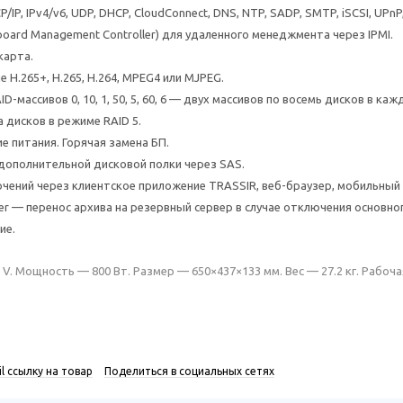
IP, IPv4/v6, UDP, DHCP, CloudConnect, DNS, NTP, SADP, SMTP, iSCSI, UPn
board Management Controller) для удаленного менеджмента через IPMI.
карта.
H.265+, H.265, H.264, MPEG4 или MJPEG.
-массивов 0, 10, 1, 50, 5, 60, 6 — двух массивов по восемь дисков в каж
 дисков в режиме RAID 5.
е питания. Горячая замена БП.
ополнительной дисковой полки через SAS.
чений через клиентское приложение TRASSIR, веб-браузер, мобильный к
ver — перенос архива на резервный сервер в случае отключения основног
ие.
 V. Мощность — 800 Вт. Размер — 650×437×133 мм. Вес — 27.2 кг. Рабоч
l ссылку на товар
Поделиться в социальных сетях