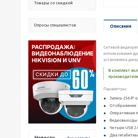
Товары со скидкой
Опросы специалистов
Описание
Сетевой видеорег
использования др
установлена диск
В комплект вк
производителей
Параметры:
Запись 256 IP
Отображение 1
Оперативная п
Видеовыходы H
Четыре USB 2.0
Два гигабитны
Новости