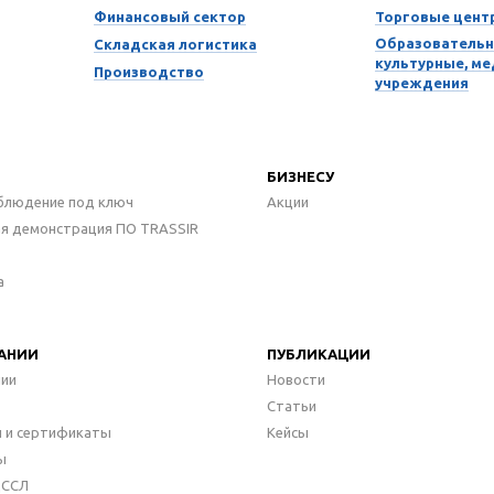
Финансовый сектор
Торговые цент
Образовательн
Складская логистика
культурные, м
Производство
учреждения
БИЗНЕСУ
блюдение под ключ
Акции
ая демонстрация ПО TRASSIR
а
АНИИ
ПУБЛИКАЦИИ
нии
Новости
Статьи
 и сертификаты
Кейсы
ы
ДССЛ