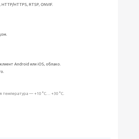
P, HTTP/HTTPS, RTSP, ONVIF.
дом.
лиент Android или iOS, облако.
о.
ая температура — +10 °C… +30 °C.