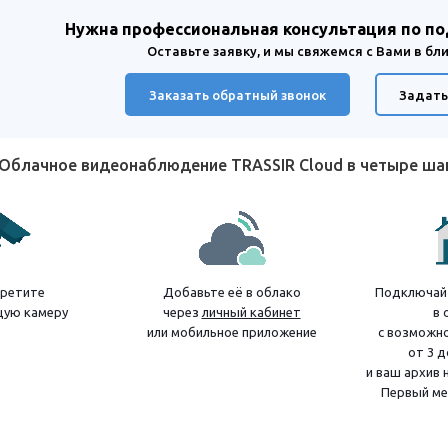
Нужна профессиональная консультация по п
Оставьте заявку, и мы свяжемся с Вами в б
Заказать обратный звонок
Задать
Облачное видеонаблюдение TRASSIR Cloud в четыре ш
ретите
Добавьте её в облако
Подключайт
ую камеру
через
личный кабинет
в 
или мобильное приложение
с возможн
от 3 д
и ваш архив 
Первый ме