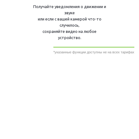
Получайте уведомления о движении и
звуке
или если с вашей камерой что-то
случилось,
сохраняйте видео на любое
устройство.
*указанные функции доступны не на всех тарифах