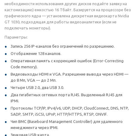
необходимости использования других дисков подайте заявку на
кастомизацию) емкостью 16 Тбайт. Базируется на процессоре без
графического ядра — установлена дискретная видеокарта Nvidia
GT 1030, подходящая для работы видеоаналитики (если не
подключать мониторы).
Параметры:
Запись 256 IP-каналов без ограничений по разрешению.
Отображение 128 каналов.
Оперативная память с коррекцией ошибок (Error-Correcting
Code memory).
Видеовыходы HDMI и VGA. Разрешение вывода через HDMI —
до 8 Мп, VGA — до 2 Мп.
Четыре USB 2.0, два USB 3.0.
Два гигабитных сетевых порта RJ45. Выделенный RJ45 для
IPMI.
Протоколы TCP/IP, IPv4/v6, UDP, DHCP, CloudConnect, DNS, NTP,
SADP, SMTP, iSCSI, UPnP, HTTP/HTTPS, RTSP, ONVIF.
Чип BMC (Baseboard Management Controller) для удаленного
менеджмента через IPMI.
Звуковая USB-карта.