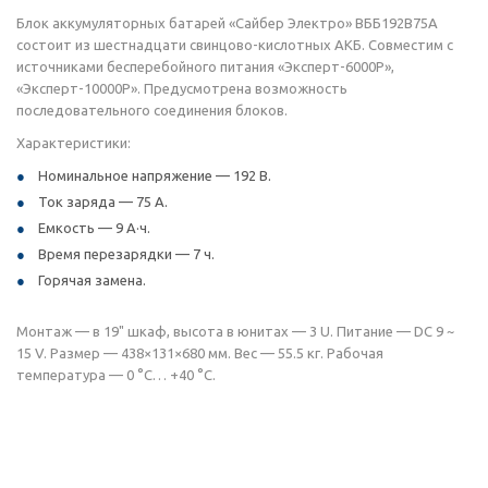
Блок аккумуляторных батарей «Сайбер Электро» ВББ192В75А
состоит из шестнадцати свинцово-кислотных АКБ. Совместим с
источниками бесперебойного питания «Эксперт-6000Р»,
«Эксперт-10000Р». Предусмотрена возможность
последовательного соединения блоков.
Характеристики:
Номинальное напряжение — 192 В.
Ток заряда — 75 А.
Емкость — 9 А·ч.
Время перезарядки — 7 ч.
Горячая замена.
Монтаж — в 19" шкаф, высота в юнитах — 3 U. Питание — DC 9 ~
15 V. Размер — 438×131×680 мм. Вес — 55.5 кг. Рабочая
температура — 0 °С… +40 °С.