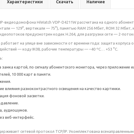
Характеристики
Скачать
Наличие
IP-видеодомофона HiWatch VDP-D4211W рассчитана на одного абонента.
нтали — 129°, вертикали — 75°), памятью RAM 256 Мбит, ROM 32 Мбит, 
идеопотоков предусмотрен кодек H.264, для разгрузки сети — 2-поток
работает на улице вне зависимости от времени года: защита корпуса от
действий — коду IK08, рабочие температуры — –40 ºС… +53 °C.
ь:
 замка картой, по сигналу абонентского монитора, через приложение и
елей, 10 000 карт в памяти.
жения.
е влияния разноконтрастного освещения на качество картинки.
ация фоновой засветки.
давление.
а, аудиошумов.
ез веб-интерфейс.
рживает сетевой протокол TCP/IP. Укомплектована всенаправленным 