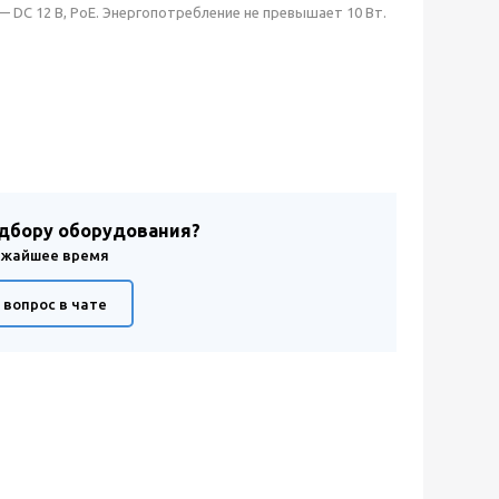
— DС 12 В, РоЕ. Энергопотребление не превышает 10 Вт.
одбору оборудования?
лижайшее время
 вопрос в чате