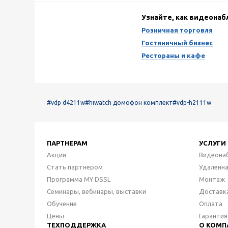
Узнайте, как видеона
Розничная торговля
Гостиничный бизнес
Рестораны и кафе
#vdp d4211w
#hiwatch домофон комплект
#vdp-h2111w
ПАРТНЕРАМ
УСЛУГИ
Акции
Видеона
Стать партнером
Удаленн
Программа MY DSSL
Монтаж
Семинары, вебинары, выставки
Доставк
Обучение
Оплата
Цены
Гарантия
ТЕХПОДДЕРЖКА
О КОМП