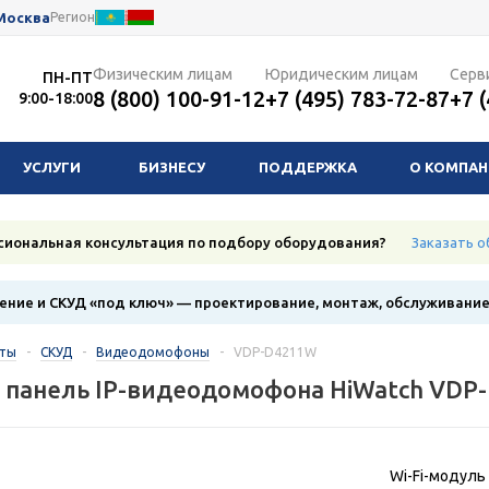
Москва
Регион
Физическим лицам
Юридическим лицам
Серв
ПН-ПТ
8 (800) 100-91-12
+7 (495) 783-72-87
+7 
9:00-18:00
УСЛУГИ
БИЗНЕСУ
ПОДДЕРЖКА
О КОМПА
сиональная консультация по подбору оборудования?
Заказать о
ние и СКУД «под ключ» — проектирование, монтаж, обслуживани
кты
-
СКУД
-
Видеодомофоны
-
VDP-D4211W
 панель IP-видеодомофона HiWatch VDP
Wi-Fi-модуль