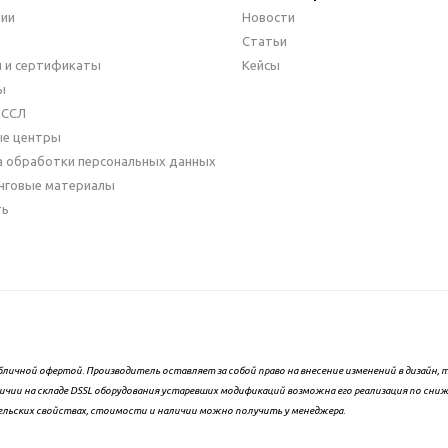
нии
Новости
Статьи
 и сертификаты
Кейсы
ы
ДССЛ
ые центры
а обработки персональных данных
нговые материалы
ть
бличной офертой. Производитель оставляет за собой право на внесение изменений в дизайн
ичии на складе DSSL оборудования устаревших модификаций возможна его реализация по сни
ельских свойствах, стоимости и наличии можно получить у менеджера.