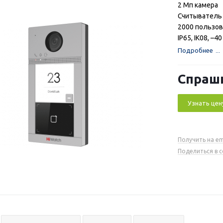
2 Мп камера
Считыватель 
2000 пользо
IP65, IK08, –4
Подробнее
Спраш
Узнать цен
Получить на em
Поделиться в 