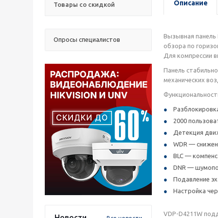
Описание
Товары со скидкой
Вызывная панель 
Опросы специалистов
обзора по горизо
Для компрессии в
Панель стабильно 
механических воз
Функциональност
Разблокировка
2000 пользоват
Детекция дви
WDR — снижени
BLC — компенс
DNR — шумопо
Подавление эх
Настройка чер
VDP-D4211W подде
Новости