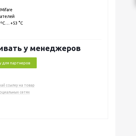
Mifare
вателей
0 ºС… +53 °C
ивать у менеджеров
у для партнеров
ail ссылку на товар
социальных сетях