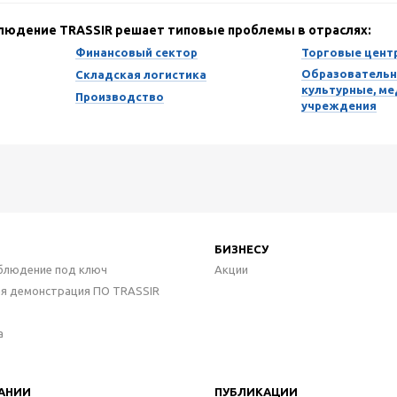
блюдение TRASSIR решает типовые проблемы в отраслях:
Финансовый сектор
Торговые цент
Образовательн
Складская логистика
культурные, м
Производство
учреждения
БИЗНЕСУ
блюдение под ключ
Акции
ая демонстрация ПО TRASSIR
а
АНИИ
ПУБЛИКАЦИИ