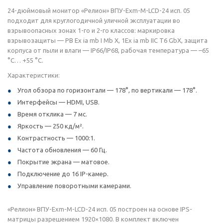
24-дюймовый монитор «Релион» ВПУ-Exm-М-LCD-24 исп. 05
подходит для круглогодичной уличной эксплуатации во
взрывоопасных зонах 1-го и 2-го классов: маркировка
взрывозащиты — РВ Ex ia mb I Mb X, 1Ex ia mb IIC T6 GbX, защита
корпуса от пыли и влаги — IP66/IP68, рабочая температура — –65
°C… +55 °C.
Характеристики:
Угол обзора по горизонтали — 178°, по вертикали — 178°.
Интерфейсы — HDMI, USB.
Время отклика — 7 мс.
Яркость — 250 кд/м².
Контрастность — 1000:1.
Частота обновления — 60 Гц.
Покрытие экрана — матовое.
Подключение до 16 IP-камер.
Управление поворотными камерами.
«Релион» ВПУ-Exm-М-LCD-24 исп. 05 построен на основе IPS-
матрицы разрешением 1920×1080. В комплект включен