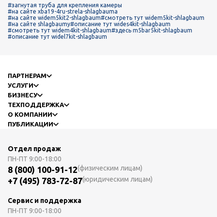
#загнутая труба для крепления камеры
#на сайте xba19-4ru-strela-shlagbauma
#на сайте widem5kit2-shlagbaum
#смотреть тут widem5kit-shlagbaum
#на сайте shlagbaumy
#описание тут wides4kit-shlagbaum
#смотреть тут widem4kit-shlagbaum
#здесь m5bar5kit-shlagbaum
#описание тут widel7kit-shlagbaum
ПАРТНЕРАМ
УСЛУГИ
БИЗНЕСУ
ТЕХПОДДЕРЖКА
О КОМПАНИИ
ПУБЛИКАЦИИ
Отдел продаж
ПН-ПТ
9:00-18:00
(физическим лицам)
8 (800) 100-91-12
(юридическим лицам)
+7 (495) 783-72-87
Сервис и поддержка
ПН-ПТ
9:00-18:00