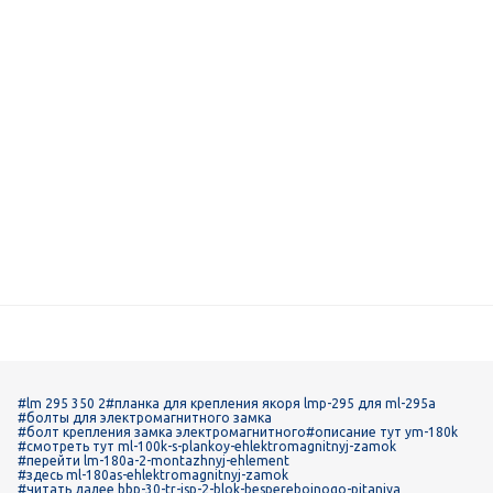
#lm 295 350 2
#планка для крепления якоря lmp-295 для ml-295a
#болты для электромагнитного замка
#болт крепления замка электромагнитного
#описание тут ym-180k
#смотреть тут ml-100k-s-plankoy-ehlektromagnitnyj-zamok
#перейти lm-180a-2-montazhnyj-ehlement
#здесь ml-180as-ehlektromagnitnyj-zamok
#читать далее bbp-30-tr-isp-2-blok-besperebojnogo-pitaniya