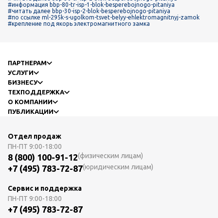
#информация bbp-80-tr-isp-1-blok-besperebojnogo-pitaniya
#читать далее bbp-30-isp-2-blok-besperebojnogo-pitaniya
#по ссылке ml-295k-s-ugolkom-tsvet-belyy-ehlektromagnitnyj-zamok
#крепление под якорь электромагнитного замка
ПАРТНЕРАМ
УСЛУГИ
БИЗНЕСУ
ТЕХПОДДЕРЖКА
О КОМПАНИИ
ПУБЛИКАЦИИ
Отдел продаж
ПН-ПТ
9:00-18:00
(физическим лицам)
8 (800) 100-91-12
(юридическим лицам)
+7 (495) 783-72-87
Сервис и поддержка
ПН-ПТ
9:00-18:00
+7 (495) 783-72-87