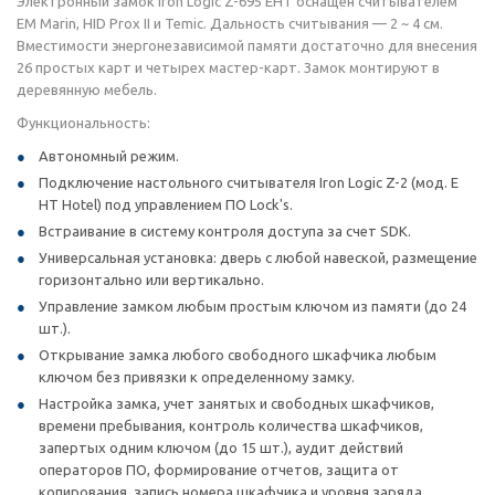
Электронный замок Iron Logic Z-695 EHT оснащен считывателем
EM Marin, HID Prox II и Temic. Дальность считывания — 2 ~ 4 см.
Вместимости энергонезависимой памяти достаточно для внесения
26 простых карт и четырех мастер-карт. Замок монтируют в
деревянную мебель.
Функциональность:
Автономный режим.
Подключение настольного считывателя Iron Logic Z-2 (мод. E
HT Hotel) под управлением ПО Lock's.
Встраивание в систему контроля доступа за счет SDK.
Универсальная установка: дверь с любой навеской, размещение
горизонтально или вертикально.
Управление замком любым простым ключом из памяти (до 24
шт.).
Открывание замка любого свободного шкафчика любым
ключом без привязки к определенному замку.
Настройка замка, учет занятых и свободных шкафчиков,
времени пребывания, контроль количества шкафчиков,
запертых одним ключом (до 15 шт.), аудит действий
операторов ПО, формирование отчетов, защита от
копирования, запись номера шкафчика и уровня заряда