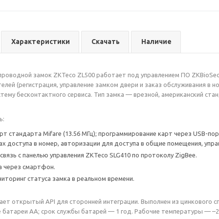
Характеристики
Скачать
Наличие
роводной замок ZKTeco ZL500 работает под управлением ПО ZKBioSecur
елей (регистрация, управление замком двери и заказ обслуживания в н
систему бесконтактного сервиса. Тип замка — врезной, американский ст
ь:
т стандарта Mifare (13.56 МГц); программирование карт через USB-пор
ах доступа в номер, авторизации для доступа в общие помещения, упра
связь с панелью управления ZKTeco SLG410 по протоколу ZigBee.
 через смартфон.
иторинг статуса замка в реальном времени.
ет открытый API для сторонней интеграции. Выполнен из цинкового сп
батареи АА; срок службы батарей — 1 год. Рабочие температуры — –20