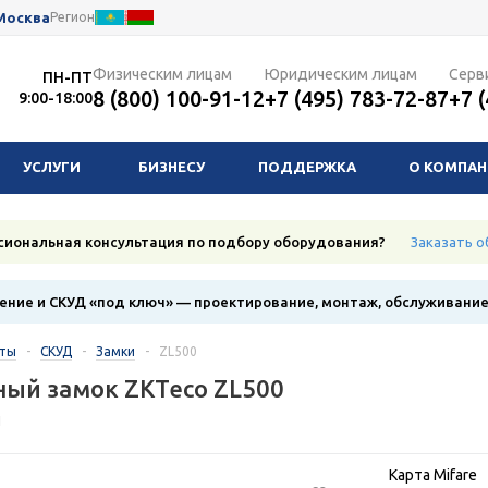
Москва
Регион
Физическим лицам
Юридическим лицам
Серв
ПН-ПТ
8 (800) 100-91-12
+7 (495) 783-72-87
+7 
9:00-18:00
УСЛУГИ
БИЗНЕСУ
ПОДДЕРЖКА
О КОМПА
сиональная консультация по подбору оборудования?
Заказать о
ние и СКУД «под ключ» — проектирование, монтаж, обслуживани
кты
-
СКУД
-
Замки
-
ZL500
ый замок ZKTeco ZL500
1
Карта Mifare