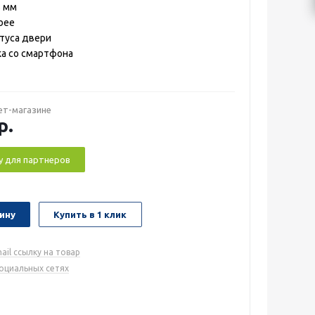
5 мм
bee
туса двери
а со смартфона
ет-магазине
р.
у для партнеров
ину
Купить в 1 клик
ail ссылку на товар
социальных сетях