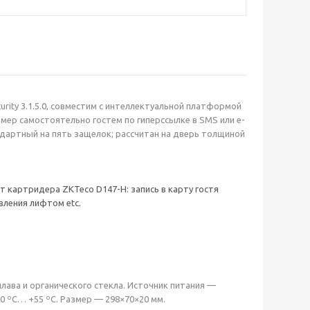
ity 3.1.5.0, совместим с интеллектуальной платформой
омер самостоятельно гостем по гиперссылке в SMS или e-
андартный на пять защелок; рассчитан на дверь толщиной
т картридера ZKTeco D147-H: запись в карту гостя
вления лифтом etc.
лава и органического стекла. Источник питания —
 ºС… +55 ºС. Размер — 298×70×20 мм.