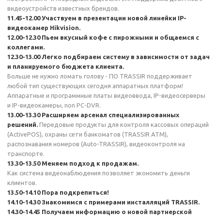
видеоустройств известных брендов.
11.45-12.00
Участвуем в презентации новой линейки IP-
видеокамер Hikvision.
12.00-12.30
Пьем вкусный кофе с пирожными и общаемся с
коллегами.
12.30-13.00
Легко подбираем систему в зависимости от задач
и планируемого бюджета клиента.
Больше не нужно ломать голову - ПО TRASSIR поддерживает
любой тип существующих сегодня аппаратных платформ!
Аппаратные и программные платы видеоввода, IP-видеосерверы
и IP-видеокамеры, non PC-DVR.
13.00-13.30
Расширяем арсенал специализированных
решений.
Передовые продукты для контроля кассовых операций
(ActivePOS), охраны сети банкоматов (TRASSIR ATM),
распознавания номеров (Auto-TRASSIR), видеоконтроля на
транспорте.
13.30-13.50
Меняем подход к продажам.
Как система видеонаблюдения позволяет экономить деньги
клиентов.
13.50-14.10
Пора подкрепиться!
14.10-14.30
Знакомимся с примерами инсталляций TRASSIR.
14.30-14.45
Получаем информацию о новой партнерской