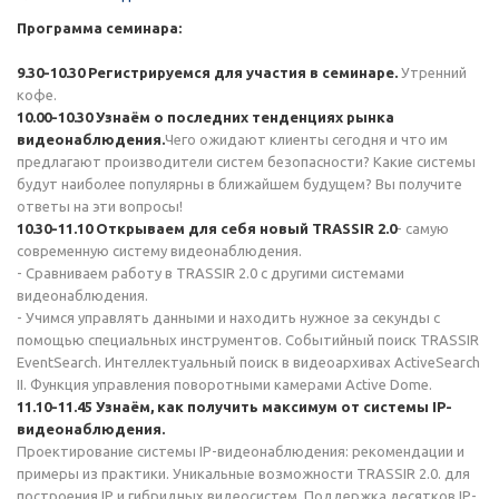
Программа семинара:
9.30-10.30
Регистрируемся для участия в семинаре.
Утренний
кофе.
10.00-10.30
Узнаём о последних тенденциях рынка
видеонаблюдения.
Чего ожидают клиенты сегодня и что им
предлагают производители систем безопасности? Какие системы
будут наиболее популярны в ближайшем будущем? Вы получите
ответы на эти вопросы!
10.30-11.10
Открываем для себя новый TRASSIR 2.0
- самую
современную систему видеонаблюдения.
- Сравниваем работу в TRASSIR 2.0 с другими системами
видеонаблюдения.
- Учимся управлять данными и находить нужное за секунды с
помощью специальных инструментов. Событийный поиск TRASSIR
EventSearch. Интеллектуальный поиск в видеоархивах ActiveSearch
II. Функция управления поворотными камерами Active Dome.
11.10-11.45
Узнаём, как получить максимум от системы IP-
видеонаблюдения.
Проектирование системы IP-видеонаблюдения: рекомендации и
примеры из практики. Уникальные возможности TRASSIR 2.0. для
построения IP и гибридных видеосистем. Поддержка десятков IP-