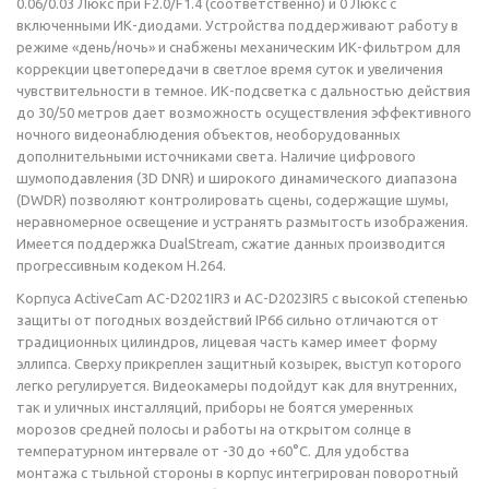
0.06/0.03 Люкс при F2.0/F1.4 (соответственно) и 0 Люкс с
включенными ИК-диодами. Устройства поддерживают работу в
режиме «день/ночь» и снабжены механическим ИК-фильтром для
коррекции цветопередачи в светлое время суток и увеличения
чувствительности в темное. ИК-подсветка с дальностью действия
до 30/50 метров дает возможность осуществления эффективного
ночного видеонаблюдения объектов, необорудованных
дополнительными источниками света. Наличие цифрового
шумоподавления (3D DNR) и широкого динамического диапазона
(DWDR) позволяют контролировать сцены, содержащие шумы,
неравномерное освещение и устранять размытость изображения.
Имеется поддержка DualStream, сжатие данных производится
прогрессивным кодеком H.264.
Корпуса ActiveCam AC-D2021IR3 и AC-D2023IR5 с высокой степенью
защиты от погодных воздействий IP66 сильно отличаются от
традиционных цилиндров, лицевая часть камер имеет форму
эллипса. Сверху прикреплен защитный козырек, выступ которого
легко регулируется. Видеокамеры подойдут как для внутренних,
так и уличных инсталляций, приборы не боятся умеренных
морозов средней полосы и работы на открытом солнце в
температурном интервале от -30 до +60°C. Для удобства
монтажа с тыльной стороны в корпус интегрирован поворотный