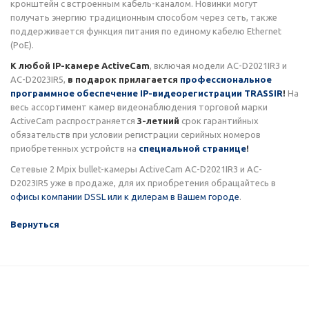
кронштейн с встроенным кабель-каналом. Новинки могут
получать энергию традиционным способом через сеть, также
поддерживается функция питания по единому кабелю Ethernet
(PoE).
К любой IP-камере ActiveCam
, включая модели AC-D2021IR3 и
AC-D2023IR5,
в подарок прилагается
профессиональное
программное обеспечение IP-видеорегистрации TRASSIR
!
На
весь ассортимент камер видеонаблюдения торговой марки
ActiveCam распространяется
3-летний
срок гарантийных
обязательств при условии регистрации серийных номеров
приобретенных устройств на
специальной странице
!
Сетевые 2 Mpix bullet-камеры ActiveCam AC-D2021IR3 и AC-
D2023IR5 уже в продаже, для их приобретения обращайтесь в
офисы компании DSSL или к дилерам в Вашем городе
.
Вернуться