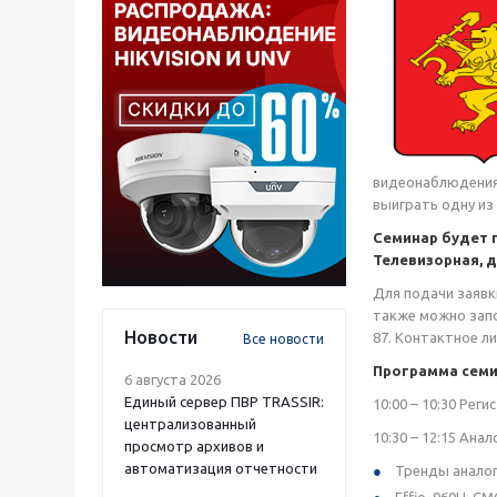
видеонаблюдения,
выиграть одну из
Семинар будет п
Телевизорная, д.
Для подачи заявк
также можно запо
Новости
87. Контактное л
Все новости
Программа семи
6 августа 2026
Единый сервер ПВР TRASSIR:
10:00 – 10:30 Рег
централизованный
10:30 – 12:15 Ан
просмотр архивов и
автоматизация отчетности
Тренды анало
Effio, 960H, C