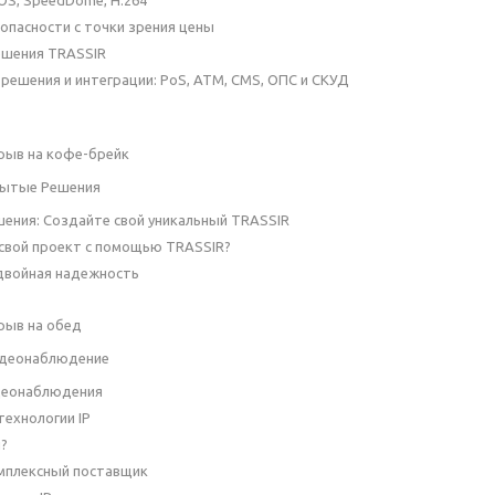
опасности с точки зрения цены
ешения TRASSIR
решения и интеграции: PoS, ATM, CMS, ОПС и СКУД
ерыв на кофе-брейк
крытые Решения
ения: Создайте свой уникальный TRASSIR
свой проект с помощью TRASSIR?
 двойная надежность
ерыв на обед
–видеонаблюдение
деонаблюдения
технологии IP
?
мплексный поставщик