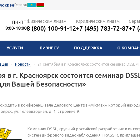
Москва
Регион
Физическим лицам
Юридическим лицам
Серв
ПН-ПТ
8 (800) 100-91-12
+7 (495) 783-72-87
+7 
9:00-18:00
УСЛУГИ
БИЗНЕСУ
ПОДДЕРЖКА
О КОМПА
ации
-
Новости
-
21 сентября в г. Красноярск состоится семинар DSSL 
ря в г. Красноярск состоится семинар DS
для Вашей Безопасности»
оходить в конференц-зале делового центра «MixMax», который наход
ноярск, ул. Телевизорная, д. 1, строение 9.
Компания DSSL, крупный российский разработчик и инте
систем цифрового видеонаблюдения TRASSIR, приглаша