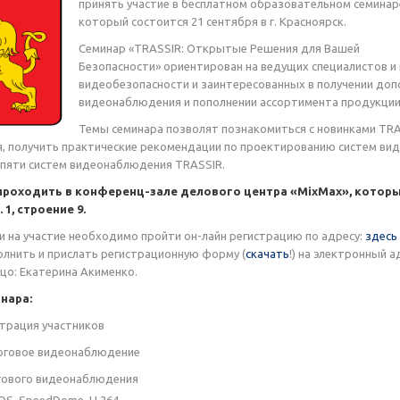
принять участие в бесплатном образовательном семинар
который состоится 21 сентября в г. Красноярск.
Семинар «TRASSIR: Открытые Решения для Вашей
Безопасности» ориентирован на ведущих специалистов и
видеобезопасности и заинтересованных в получении до
видеонаблюдения и пополнении ассортимента продукци
Темы семинара позволят познакомиться с новинками TRASS
 получить практические рекомендации по проектированию систем вид
 пяти систем видеонаблюдения TRASSIR.
роходить в конференц-зале делового центра «MixMax», который н
 1, строение 9.
и на участие необходимо пройти он-лайн регистрацию по адресу:
здесь
лнить и прислать регистрационную форму (
скачать
!) на электронный а
ицо: Екатерина Акименко.
нара:
истрация участников
алоговое видеонаблюдение
гового видеонаблюдения
MOS, SpeedDome, H.264