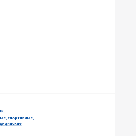
ры
ые, спортивные,
едицинские