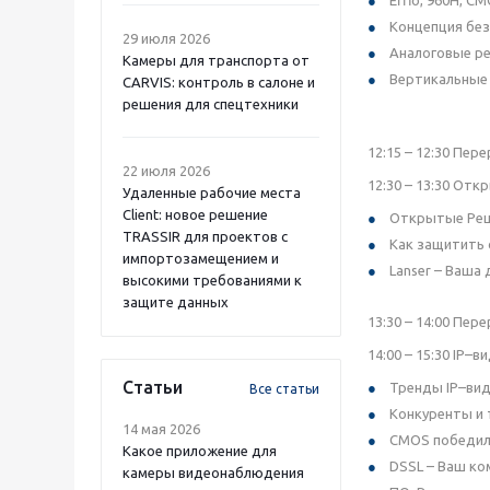
Концепция без
29 июля 2026
Аналоговые р
Камеры для транспорта от
Вертикальные 
CARVIS: контроль в салоне и
решения для спецтехники
12:15 – 12:30 Пер
22 июля 2026
12:30 – 13:30 От
Удаленные рабочие места
Client: новое решение
Открытые Реш
TRASSIR для проектов с
Как защитить 
импортозамещением и
Lanser – Ваша
высокими требованиями к
защите данных
13:30 – 14:00 Пер
14:00 – 15:30 IP
Статьи
Тренды IP–ви
Все статьи
Конкуренты и 
14 мая 2026
CMOS победил
Какое приложение для
DSSL – Ваш ко
камеры видеонаблюдения