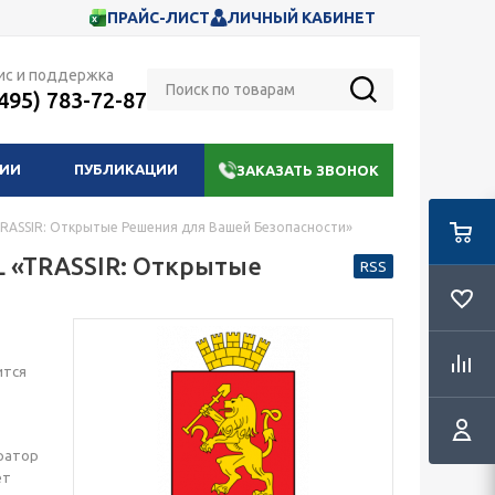
ПРАЙС-ЛИСТ
ЛИЧНЫЙ КАБИНЕТ
ис и поддержка
(495) 783-72-87
НИИ
ПУБЛИКАЦИИ
ЗАКАЗАТЬ ЗВОНОК
«TRASSIR: Открытые Решения для Вашей Безопасности»
SL «TRASSIR: Открытые
RSS
ится
гратор
ет