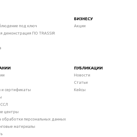
БИЗНЕСУ
блюдение под ключ
Акции
ая демонстрация ПО TRASSIR
а
АНИИ
ПУБЛИКАЦИИ
нии
Новости
Статьи
 и сертификаты
Кейсы
ы
ДССЛ
ые центры
а обработки персональных данных
нговые материалы
ть