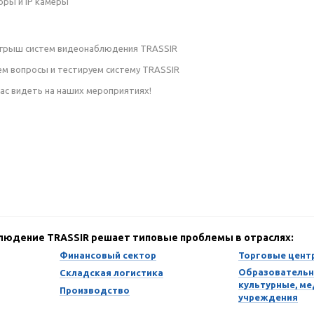
оры и IP камеры
зыгрыш систем видеонаблюдения TRASSIR
аем вопросы и тестируем систему TRASSIR
ас видеть на наших мероприятиях!
блюдение TRASSIR решает типовые проблемы в отраслях:
Финансовый сектор
Торговые цент
Образовательн
Складская логистика
культурные, м
Производство
учреждения