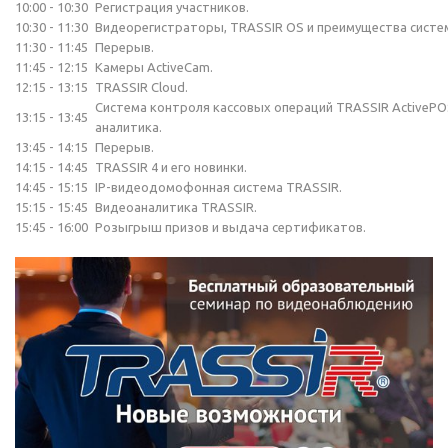
10:00 - 10:30
Регистрация участников.
10:30 - 11:30
Видеорегистраторы, TRASSIR OS и преимущества систе
11:30 - 11:45
Перерыв.
11:45 - 12:15
Камеры ActiveCam.
12:15 - 13:15
TRASSIR Cloud.
Система контроля кассовых операций TRASSIR ActivePOS
13:15 - 13:45
аналитика.
13:45 - 14:15
Перерыв.
14:15 - 14:45
TRASSIR 4 и его новинки.
14:45 - 15:15
IP-видеодомофонная система TRASSIR.
15:15 - 15:45
Видеоаналитика TRASSIR.
15:45 - 16:00
Розыгрыш призов и выдача сертификатов.