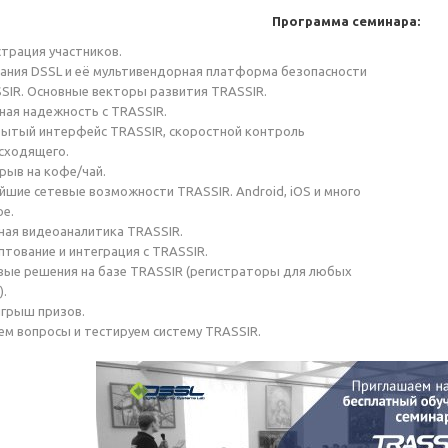
Программа семинара:
страция участников.
ания DSSL и её мультивендорная платформа безопасности
SIR. Основные векторы развития TRASSIR.
ная надежность с TRASSIR.
ытый интерфейс TRASSIR, скоростной контроль
сходящего.
рыв на кофе/чай.
йшие сетевые возможности TRASSIR. Android, iOS и много
ое.
ая видеоаналитика TRASSIR.
птование и интеграция с TRASSIR.
вые решения на базе TRASSIR (регистраторы для любых
).
грыш призов.
ем вопросы и тестируем систему TRASSIR.