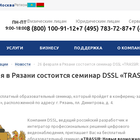
Москва
Регион
Физическим лицам
Юридическим лицам
Серв
ПН-ПТ
8 (800) 100-91-12
+7 (495) 783-72-87
+7 
9:00-18:00
УСЛУГИ
БИЗНЕСУ
ПОДДЕРЖКА
О КОМПА
ации
-
Новости
-
26 февраля в Рязани состоится семинар DSSL «TRASSI
я в Рязани состоится семинар DSSL «TRA
есплатный образовательный семинар, который пройдет в конференц-з
, расположенной по адресу: г. Рязань, пл. Димитрова, д. 4.
Компания DSSL, ведущий российский разработчик и
интегратор профессиональных решений цифрового
видеонаблюдения, приглашает Вас на бесплатный
образовательный семинар
«TRASSIR: Новые возможно