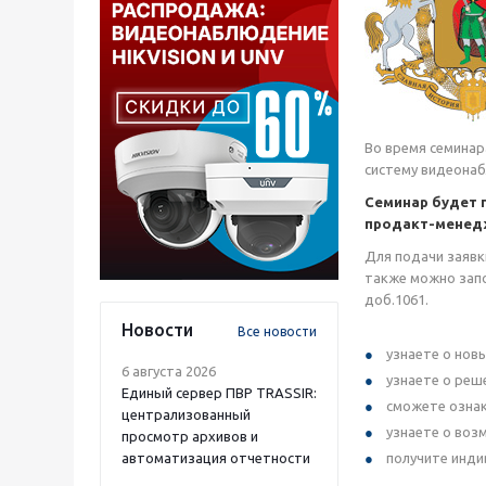
Во время семинар
систему видеона
Семинар будет п
продакт-менедж
Для подачи заявк
также можно зап
доб.1061.
Новости
Все новости
узнаете о нов
6 августа 2026
узнаете о реш
Единый сервер ПВР TRASSIR:
сможете ознак
централизованный
узнаете о воз
просмотр архивов и
автоматизация отчетности
получите инди