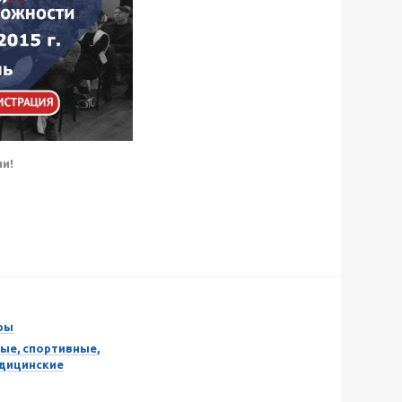
и!
ры
ые, спортивные,
едицинские