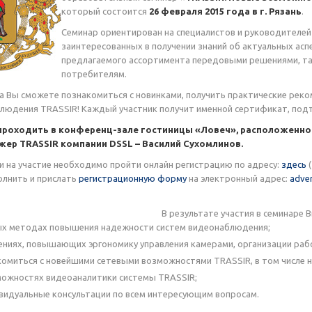
который состоится
26 февраля 2015 года в г. Рязань
.
Семинар ориентирован на специалистов и руководителе
заинтересованных в получении знаний об актуальных ас
предлагаемого ассортимента передовыми решениями, та
потребителям.
а Вы сможете познакомиться с новинками, получить практические реком
блюдения TRASSIR! Каждый участник получит именной сертификат, по
роходить в конференц-зале гостиницы «Ловеч», расположенной по 
ер TRASSIR компании DSSL – Василий Сухомлинов.
и на участие необходимо пройти онлайн регистрацию по адресу:
здесь
(
олнить и прислать
регистрационную форму
на электронный адрес:
adver
В результате участия в семинаре В
ых методах повышения надежности систем видеонаблюдения;
ениях, повышающих эргономику управления камерами, организации рабо
омиться с новейшими сетевыми возможностями TRASSIR, в том числе н
можностях видеоаналитики системы TRASSIR;
видуальные консультации по всем интересующим вопросам.