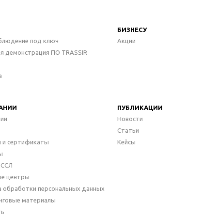
БИЗНЕСУ
блюдение под ключ
Акции
ая демонстрация ПО TRASSIR
а
АНИИ
ПУБЛИКАЦИИ
нии
Новости
Статьи
 и сертификаты
Кейсы
ы
ДССЛ
ые центры
а обработки персональных данных
нговые материалы
ть