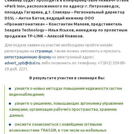
Семинар будет проходить в конференц-зале «Кивач» отеля
«Park Inn», расположенного по адресу: г. Петрозаводск,
площадь Гагарина, д.1. Спикеры – Региональный директор
DSSL – Антон Батов, ведущий инженер ООО
«Промавтоматика» – Константин Малеев, представитель
Seagate Technology – Илья Яськов, менеджер по проектным
продажам TP-LINK – Алексей Новиков.
Для подачи заявки на участие необходимо пройти онлайн
регистрацию на
странице
, также можно заполнить и прислать
регистрационную форму
на электронный адрес:
advert_spb@dssl.ru
, либо позвонить по телефону: +7 (812) 339-89-
29 доб. 2221.
В результате участия в семинаре Вы:
узнаете о новых методах повышения надежности систем
видеонаблюдения;
узнаете о решениях, повышающих эргономику управления
камерами, организации рабочего пространства, хранении
данных;
сможете ознакомиться с новейшими сетевыми
возможностями TRASSIR, в том числе на мобильных