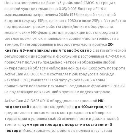
Новинка построена на базе 1/3-дюймовой CMOS-матрицы с
высокой чувствительностью 0.05/0.005 Люкс при F1.6 и
максимальным разрешением 2048х1536 пикселей с частотой
кадров в секунду 15Fps, начиная с 1080p и ниже 25Fps. Устройство
поддерживает режим работы «день/ночь» и оборудовано
механическим ИК-фильтром для коррекции цветопередачи в
светлое время суток и повышения уровня чувствительности в
темное. Интегрированный в поворотную часть корпуса
20-
кратный 3-мегапиксельный трансфокатор
с автоматической
регулировкой диафрагмы и фокусными расстояниями 4.7~94.0 мм,
позволяет получать предельно четкое изображение любой
интересующей области наблюдаемой сцены. Скорость поворота
ActiveCam AC-D6034IR10 составляет 240 градусов в секунду,
наклона – 200, имеются 8 зон патрулирования, 24 зоны
приватности позволяют скрывать отдельные фрагменты сцены,
не подлежащие по каким-либо причинам видеоконтролю.
ActiveCam AC-D6034IR10 оборудована встроенной
ИК-
подсветкой
с дальностью действия
до 100 метров
, что
предоставляет возможность контролировать обширные
территории в условиях слабой освещенности и даже в полной
темноте,
суммарная площадь покрытия составляет 3
гектара
. Использование устройства в полном отсутствии