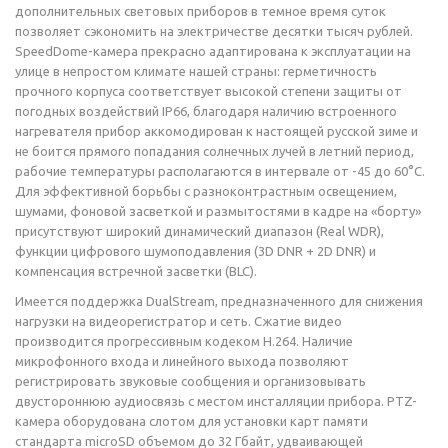
дополнительных световых приборов в темное время суток
позволяет сэкономить на электричестве десятки тысяч рублей.
SpeedDome-камера прекрасно адаптирована к эксплуатации на
улице в непростом климате нашей страны: герметичность
прочного корпуса соответствует высокой степени защиты от
погодных воздействий IP66, благодаря наличию встроенного
нагревателя прибор аккомодирован к настоящей русской зиме и
не боится прямого попадания солнечных лучей в летний период,
рабочие температуры располагаются в интервале от -45 до 60°С.
Для эффективной борьбы с разноконтрастным освещением,
шумами, фоновой засветкой и размытостями в кадре на «борту»
присутствуют широкий динамический диапазон (Real WDR),
функции цифрового шумоподавления (3D DNR + 2D DNR) и
компенсация встречной засветки (BLC).
Имеется поддержка DualStream, предназначенного для снижения
нагрузки на видеорегистратор и сеть. Сжатие видео
производится прогрессивным кодеком H.264. Наличие
микрофонного входа и линейного выхода позволяют
регистрировать звуковые сообщения и организовывать
двустороннюю аудиосвязь с местом инсталляции прибора. PTZ-
камера оборудована слотом для установки карт памяти
стандарта microSD объемом до 32 Гбайт, удваивающей