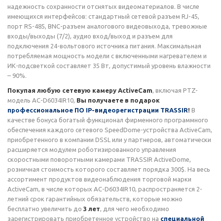
надежность сохранности отснятых видеоматериалов. В числе
имеющихся интерфейсов: стандартный сетевой разъем RJ-45,
порт RS-485, BNC-разъем аналогового видеовыхода, тревожные
входы/выходы (7/2), аудио вход/выход и разъем для
подключения 24-вольтового источника питания. Максимальная
потребляемая мощность модели с включенными нагревателем и
ИК-подсветкой составляет 35 Вт, допустимый уровень влажности
– 90%.
Покупая любую сетевую камеру ActiveCam
, включая PTZ-
модель AC-D6034IR10,
Вы получаете в подарок
профессиональное ПО IP-видеорегистрации TRASSIR
!
В
качестве бонуса богатый функционал фирменного программного
обеспечения каждого сетевого SpeedDome-устройства ActiveCam,
приобретенного в компании DSSL или у партнеров, автоматически
расширяется модулем роботизированного управления
скоростными поворотными камерами TRASSIR ActiveDome,
розничная стоимость которого составляет порядка 300$. На весь
ассортимент продуктов видеонаблюдения торговой марки
ActiveCam, в числе которых AC-D6034IR10, распространяется 2-
летний срок гарантийных обязательств, которые можно
бесплатно увеличить до
3 лет
, для чего необходимо
зарегистрировать приобретенное устройство на
специальной