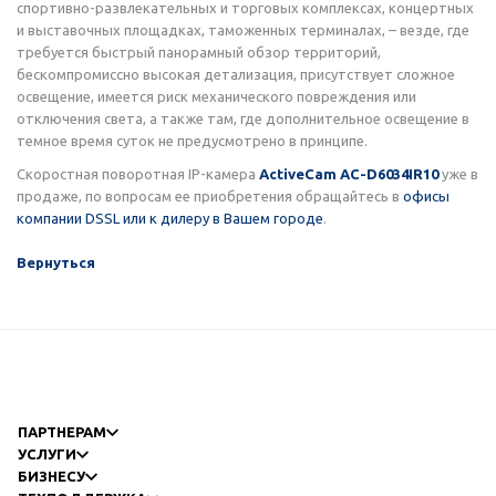
спортивно-развлекательных и торговых комплексах, концертных
и выставочных площадках, таможенных терминалах, – везде, где
требуется быстрый панорамный обзор территорий,
бескомпромиссно высокая детализация, присутствует сложное
освещение, имеется риск механического повреждения или
отключения света, а также там, где дополнительное освещение в
темное время суток не предусмотрено в принципе.
Скоростная поворотная IP-камера
ActiveCam AC-D6034IR10
уже в
продаже, по вопросам ее приобретения обращайтесь в
офисы
компании DSSL или к дилеру в Вашем городе
.
Вернуться
ПАРТНЕРАМ
УСЛУГИ
БИЗНЕСУ