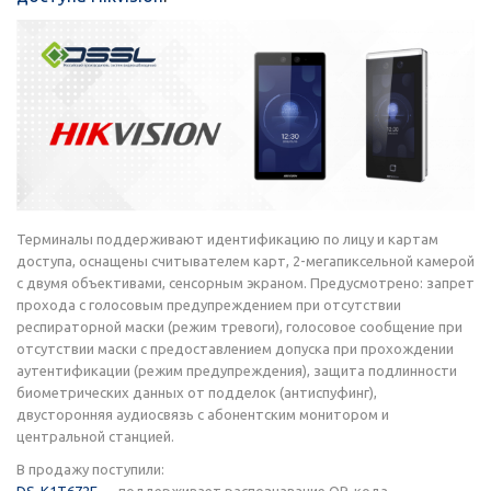
Терминалы поддерживают идентификацию по лицу и картам
доступа, оснащены считывателем карт, 2-мегапиксельной камерой
с двумя объективами, сенсорным экраном. Предусмотрено: запрет
прохода с голосовым предупреждением при отсутствии
респираторной маски (режим тревоги), голосовое сообщение при
отсутствии маски с предоставлением допуска при прохождении
аутентификации (режим предупреждения), защита подлинности
биометрических данных от подделок (антиспуфинг),
двусторонняя аудиосвязь с абонентским монитором и
центральной станцией.
В продажу поступили:
DS-K1T672E
— поддерживает распознавание QR-кода,