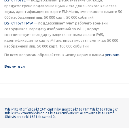
предусмотрено подавление шума и эха для высокого качества
звука, идентификация по карте EM-Marin, вместимость памяти 50
000 изображений лиц, 50 000 карт, 50 000 событий.
DS-K1T671TMW
— поддерживает учет рабочего времени
сотрудников, передачу изображений по Wi-Fi, корпус
соответствует стандарту защиты от пыли и влаги IP65,
идентификация по карте Mifare, вместимость памяти до 50 000
изображений лиц, 50 000 карт, 100 000 событий.
По всем вопросам обращайтесь к менеджерам в вашем
регионе
.
Вернуться
#ds-k1t341cm\
#ds-k1t341cmf hikvision
#ds-k1t671m
#ds k1t671tm 3xf
#ds-k1t672mw
#hikvision ds-k1t341cmfw
#k1t341cmw
#ds-k1t671mf
#hikvision ds-k1t681dbx
#mb10l