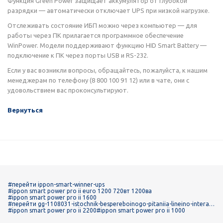
Функция Green Power защищает аккумулятор от глубокой
разрядки — автоматически отключает UPS при низкой нагрузке.
Отслеживать состояние ИБП можно через компьютер — для
работы через ПК прилагается программное обеспечение
WinPower. Модели поддерживают функцию HID Smart Battery —
подключение к ПК через порты USB и RS-232.
Если у вас возникли вопросы, обращайтесь, пожалуйста, к нашим
менеджерам по телефону (8 800 100 91 12) или в чате, они с
удовольствием вас проконсультируют.
Вернуться
#перейти ippon-smart-winner-ups
#ippon smart power pro ii euro 1200 720вт 1200ва
#ippon smart power pro ii 1600
#перейти gg-1108031-istochnik-bespereboinogo-pitaniia-lineino-interakt
ivnogo-tipa
#ippon smart power pro ii 2200
#ippon smart power pro ii 1000