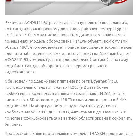
IP-камера AC-D9161IR2 рассчитана на внутреннюю инсталляцию,
но благодаря расширенному диапазону рабочих температур от
-30°C до +60°C может использоваться даже в неотапливаемых
помещениях. Модель оборудована FishEye-объективом с углами
обзора 180°, что обеспечивает полное панорамное покрытие всей
площади наблюдения силами одного устройства. Уличный буллет
AC-D2163IR3 комплектуется вариофокальной оптикой, а потому
подойдет как для обзорного, так и периметрального
видеоконтроля.
Обе модели поддерживают питание по сети Ethernet (PoE),
прогрессивный стандарт сжатия H.265 (в 2 раза более
эффективная компрессия данных по сравнению с H.264), карты
памяти microSD объемом до 128 ГБ и снабжены встроенной ИК-
подсветкой. На «борту» присутствуют функции улучшения
изображения WDR 110 дБ, 3D DNR, Антитуман и др. Наличие ROI
помогает сфокусироваться на важной области экрана и сократить
битрейт.
Профессиональный программный комплекс TRASSIR прилагается в