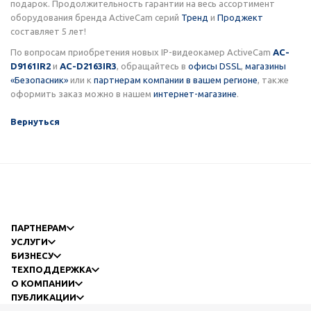
подарок. Продолжительность гарантии на весь ассортимент
оборудования бренда ActiveCam серий
Тренд
и
Проджект
составляет 5 лет!
По вопросам приобретения новых IP-видеокамер ActiveCam
AC-
D9161IR2
и
AC-D2163IR3
, обращайтесь в
офисы DSSL
,
магазины
«Безопасник»
или к
партнерам компании в вашем регионе
, также
оформить заказ можно в нашем
интернет-магазине
.
Вернуться
ПАРТНЕРАМ
УСЛУГИ
БИЗНЕСУ
ТЕХПОДДЕРЖКА
О КОМПАНИИ
ПУБЛИКАЦИИ