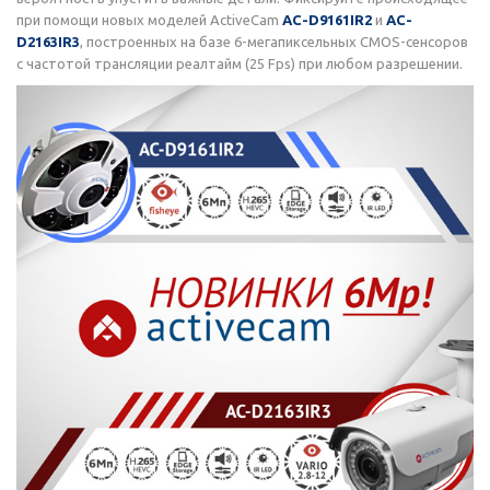
при помощи новых моделей ActiveCam
AC-D9161IR2
и
AC-
D2163IR3
, построенных на базе 6-мегапиксельных CMOS-сенсоров
с частотой трансляции реалтайм (25 Fps) при любом разрешении.