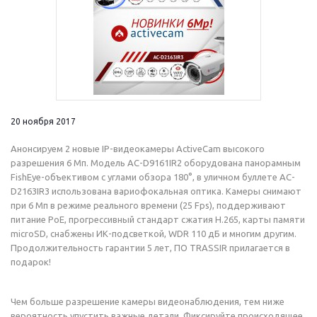
20 ноября 2017
Анонсируем 2 новые IP-видеокамеры ActiveCam высокого
разрешения 6 Мп. Модель AC-D9161IR2 оборудована панорамным
FishEye-объективом с углами обзора 180°, в уличном буллете AC-
D2163IR3 использована вариофокальная оптика. Камеры снимают
при 6 Мп в режиме реального времени (25 Fps), поддерживают
питание PoE, прогрессивный стандарт сжатия H.265, карты памяти
microSD, снабжены ИК-подсветкой, WDR 110 дБ и многим другим.
Продолжительность гарантии 5 лет, ПО TRASSIR прилагается в
подарок!
Чем больше разрешение камеры видеонаблюдения, тем ниже
вероятность упустить важные детали. Фиксируйте происходящее