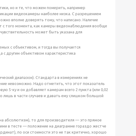
тики, но и те, что можем померить, например
фикации видеокамеры наиболее низка. С разрешением
ожно вполне доверять тому, что написано. Наличие
ет с того момента, как камеры видеонаблюдения вообще
, чувствительность может быть указана для
мых с объективом, и тогда вы получается
да с другим объективом характеристика
ческий диапазон). Стандарта в измерениях не
ение невозможно. Надо отметить, что этот показатель
ю 5-ку и он добавляет камерам всего 2 пункта (или 0,02
но лишь в части случаев и давать ему слишком большой
 на абсолютизм), то для производителя — это прямое
шими в тесте — положение на диаграмме гораздо жестче
рдинат), по оси стоимости это не так критично, хорошо