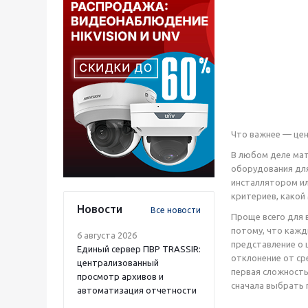
Что важнее — цен
В любом деле мат
оборудования для
инсталлятором ил
критериев, какой
Новости
Все новости
Проще всего для 
потому, что кажд
6 августа 2026
представление о 
Единый сервер ПВР TRASSIR:
отклонение от ср
централизованный
первая сложность
просмотр архивов и
сначала выбрать 
автоматизация отчетности