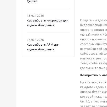
лучше?
13 мая 2026
И здесь мы должн
Как выбрать микрофон для
видеонаблюдением
видеонаблюдения
опрос проводится 
«дизайн» или «ги
опрос и провести
12 мая 2026
способны оценить
Как выбрать APM для
настройки той ил
видеонаблюдения
сейчас средний с
мы поступаем по-
того, чтобы кажд
где вы не только 
Конкретно о ма
Ну а теперь, что
каждого изделия 
опроса, будет име
которой ниже, пол
бы 1,6, а 1-но ме
задает ее положе