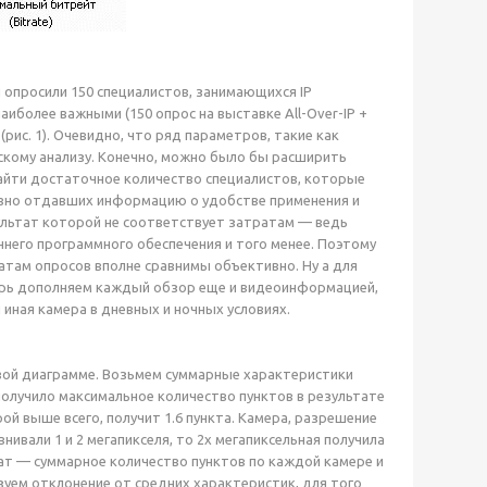
 опросили 150 специалистов, занимающихся IP
иболее важными (150 опрос на выставке All-Over-IP +
рис. 1). Очевидно, что ряд параметров, такие как
скому анализу. Конечно, можно было бы расширить
найти достаточное количество специалистов, которые
ивно отдавших информацию о удобстве применения и
зультат которой не соответствует затратам — ведь
ннего программного обеспечения и того менее. Поэтому
атам опросов вполне сравнимы объективно. Ну а для
перь дополняем каждый обзор еще и видеоинформацией,
и иная камера в дневных и ночных условиях.
овой диаграмме. Возьмем суммарные характеристики
 получило максимальное количество пунктов в результате
рой выше всего, получит 1.6 пункта. Камера, разрешение
нивали 1 и 2 мегапикселя, то 2х мегапиксельная получила
ьтат — суммарное количество пунктов по каждой камере и
ьзуем отклонение от средних характеристик, для того