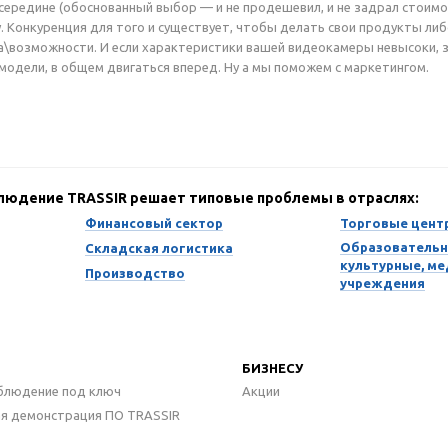
середине (обоснованный выбор — и не продешевил, и не задрал стоимо
. Конкуренция для того и существует, чтобы делать свои продукты либ
\возможности. И если характеристики вашей видеокамеры невысоки, з
модели, в общем двигаться вперед. Ну а мы поможем с маркетингом.
блюдение TRASSIR решает типовые проблемы в отраслях:
Финансовый сектор
Торговые цент
Образовательн
Складская логистика
культурные, м
Производство
учреждения
БИЗНЕСУ
блюдение под ключ
Акции
ая демонстрация ПО TRASSIR