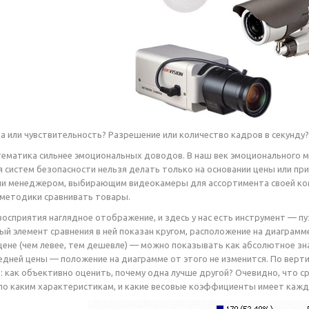
а или чувствительность? Разрешение или количество кадров в секунду
ематика сильнее эмоциональных доводов. В наш век эмоционального м
 систем безопасности нельзя делать только на основании цены или п
и менеджером, выбирающим видеокамеры для ассортимента своей комп
 методики сравнивать товары.
восприятия наглядное отображение, и здесь у нас есть инструмент — 
ый элемент сравнения в ней показан кругом, расположение на диаграмм
цене (чем левее, тем дешевле) — можно показывать как абсолютное зна
едней цены — положение на диаграмме от этого не изменится. По верт
: как объективно оценить, почему одна лучше другой? Очевидно, что ср
по каким характеристикам, и какие весовые коэффициенты имеет кажда