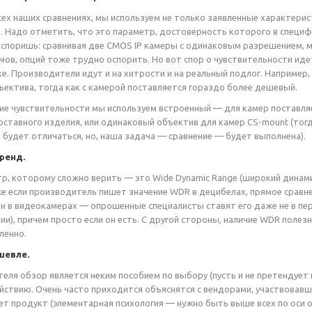
сех наших сравнениях, мы используем не только заявленные характерис
. Надо отметить, что это параметр, достоверность которого в специ
оспоришь: сравнивая две CMOS IP камеры с одинаковым разрешением, м
мов, опций тоже трудно оспорить. Но вот спор о чувствительности ид
ке. Производители идут и на хитрости и на реальный подлог. Например
ъектива, тогда как с камерой поставляется гораздо более дешевый.
е чувствительности мы используем встроенный — для камер поставляе
оставного изделия, или одинаковый объектив для камер CS-mount (тог
 будет отличаться, но, наша задача — сравнение — будет выполнена).
ренд.
р, которому сложно верить — это Wide Dynamic Range (широкий динами
же если производитель пишет значение WDR в децибелах, прямое сравн
н в видеокамерах — опрошенные специалисты ставят его даже не в перву
ии), причем просто если он есть. С другой стороны, наличие WDR полез
ленно.
шевле.
теля обзор является неким пособием по выбору (пусть и не претендует
йствию. Очень часто приходится объяснятся с вендорами, участвовав
ет продукт (элементарная психология — нужно быть выше всех по оси о