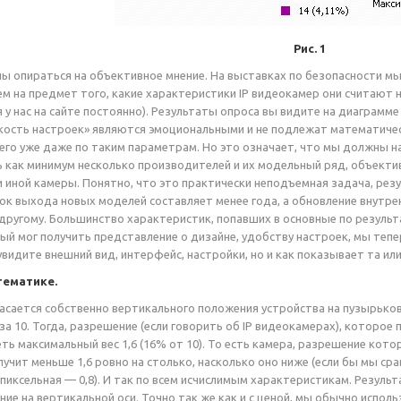
Рис. 1
ы опираться на объективное мнение. На выставках по безопасности мы
 на предмет того, какие характеристики IP видеокамер они считают на
у нас на сайте постоянно). Результаты опроса вы видите на диаграмме (
бкость настроек» являются эмоциональными и не подлежат математиче
 его уже даже по таким параметрам. Но это означает, что мы должны 
 как минимум несколько производителей и их модельный ряд, объект
и иной камеры. Понятно, что это практически неподъемная задача, ре
рок выхода новых моделей составляет менее года, а обновление внутре
другому. Большинство характеристик, попавших в основные по результ
ый мог получить представление о дизайне, удобству настроек, мы те
увидите внешний вид, интерфейс, настройки, но и как показывает та ил
тематике.
 касается собственно вертикального положения устройства на пузырьк
за 10. Тогда, разрешение (если говорить об IP видеокамерах), которое
ть максимальный вес 1,6 (16% от 10). То есть камера, разрешение кото
учит меньше 1,6 ровно на столько, насколько оно ниже (если бы мы срав
гапиксельная — 0,8). И так по всем исчислимым характеристикам. Резул
ние на вертикальной оси. Точно так же как и с ценой, мы обычно испол