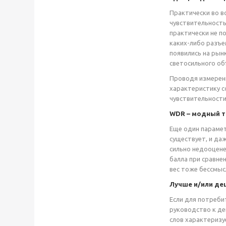
Практически во в
чувствительность
практически не п
каких-либо разъе
появились на рын
светосильного об
Проводя измерени
характеристику с
чувствительности
WDR – модный т
Еще один парамет
существует, и да
сильно недооцене
балла при сравнен
вес тоже бессмыс
Лучше и/или де
Если для потреби
руководство к де
слов характеризу