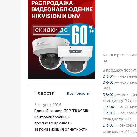
Кнопки рассчитан
3А.
В продажу поступ
DR-01
— механичес
DR-02
— механичес
IP44.
Новости
Все новости
DR-02L
— механиче
стандарту IP44, 
6 августа 2026
DR-04
— механичес
Единый сервер ПВР TRASSIR:
DR-03i
— сенсорна
централизованный
стандарту IP44.
просмотр архивов и
DR-03
— сенсорная
автоматизация отчетности
стандарту IP44, 