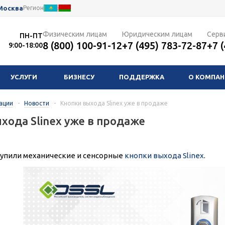
Москва
Регион
Физическим лицам
Юридическим лицам
Серв
ПН-ПТ
8 (800) 100-91-12
+7 (495) 783-72-87
+7 
9:00-18:00
УСЛУГИ
БИЗНЕСУ
ПОДДЕРЖКА
О КОМПА
ации
-
Новости
-
Кнопки выхода Slinex уже в продаже
хода Slinex уже в продаже
тупили механические и сенсорные
кнопки выхода Slinex
.