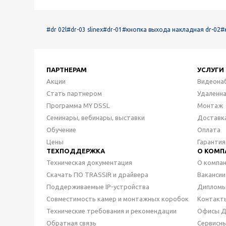
#dr 02l
#dr-03 slinex
#dr-01
#кнопка выхода накладная dr-02
#
ПАРТНЕРАМ
УСЛУГИ
Акции
Видеона
Стать партнером
Удаленн
Программа MY DSSL
Монтаж
Семинары, вебинары, выставки
Доставк
Обучение
Оплата
Цены
Гарантия
ТЕХПОДДЕРЖКА
О КОМП
Техническая документация
О компа
Скачать ПО TRASSIR и драйвера
Вакансии
Поддерживаемые IP-устройства
Дипломы
Совместимость камер и монтажных коробок
Контакт
Технические требования и рекомендации
Офисы 
Обратная связь
Сервисн