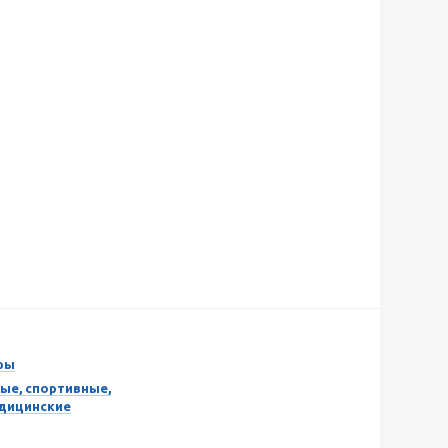
ры
ые, спортивные,
едицинские