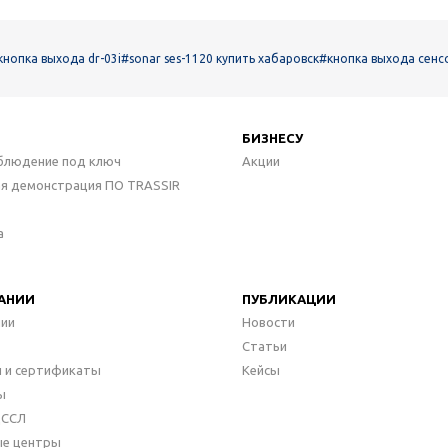
кнопка выхода dr-03i
#sonar ses-1120 купить хабаровск
#кнопка выхода сенс
БИЗНЕСУ
блюдение под ключ
Акции
ая демонстрация ПО TRASSIR
а
АНИИ
ПУБЛИКАЦИИ
нии
Новости
Статьи
 и сертификаты
Кейсы
ы
ДССЛ
ые центры