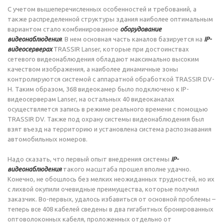
С учетом вышеперечисленных особенностей и требований, а
также распределенной структуры здания наиболее оптимальным
вариантом стало комбинированное
оборудование
видеонаблюдения
. В нем основная часть каналов базируется на
IP-
видеосерверах
TRASSIR Lanser, которые при достоинствах
сетевого видеонаблюдения обладают максимально высоким
качеством изображения, а наиболее динамичные зоны
контролируются системой с аппаратной обработкой TRASSIR DV-
H. Таким образом, 368 видеокамер было подключено к IP-
видеосерверам Lanser, на остальных 40 видеоканалах
осуществляется запись в режиме реального времени с помощью
TRASSIR DV. Также под охрану системы видеонаблюдения был
взят въезд на территорию и установлена система распознавания
автомобильных номеров.
Надо сказать, что первый опыт внедрения системы
IP-
видеонаблюдения
такого масштаба прошел вполне удачно.
Конечно, не обошлось без мелких неожиданных трудностей, но их
с лихвой окупили очевидные преимущества, которые получил
заказчик. Во-первых, удалось избавиться от основной проблемы –
теперь все 408 кабелей сведены в два гигабитных бронированных
оптоволоконных кабеля, проложенных отдельно от