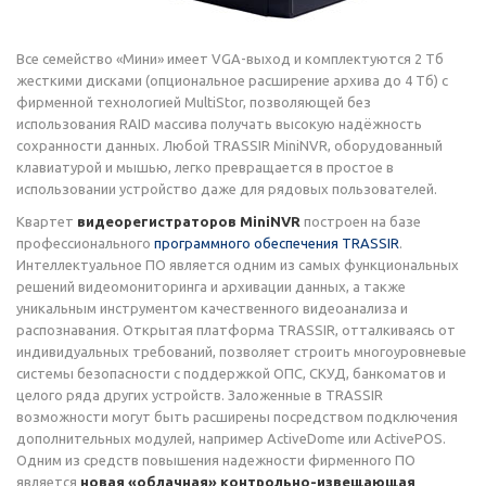
Все семейство «Мини» имеет VGA-выход и комплектуются 2 Тб
жесткими дисками (опциональное расширение архива до 4 Тб) с
фирменной технологией MultiStor, позволяющей без
использования RAID массива получать высокую надёжность
сохранности данных. Любой TRASSIR MiniNVR, оборудованный
клавиатурой и мышью, легко превращается в простое в
использовании устройство даже для рядовых пользователей.
Квартет
видеорегистраторов MiniNVR
построен на базе
профессионального
программного обеспечения TRASSIR
.
Интеллектуальное ПО является одним из самых функциональных
решений видеомониторинга и архивации данных, а также
уникальным инструментом качественного видеоанализа и
распознавания. Открытая платформа TRASSIR, отталкиваясь от
индивидуальных требований, позволяет строить многоуровневые
системы безопасности с поддержкой ОПС, СКУД, банкоматов и
целого ряда других устройств. Заложенные в TRASSIR
возможности могут быть расширены посредством подключения
дополнительных модулей, например ActiveDome или ActivePOS.
Одним из средств повышения надежности фирменного ПО
является
новая «облачная» контрольно-извещающая