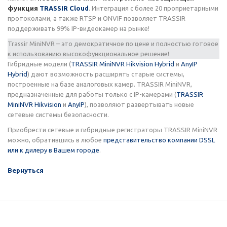
функция
TRASSIR Cloud
. Интеграция с более 20 проприетарными
протоколами, а также RTSP и ONVIF позволяет TRASSIR
поддерживать 99% IP-видеокамер на рынке!
Trassir MiniNVR – это демократичное по цене и полностью готовое
к использованию высокофункциональное решение!
Гибридные модели (
TRASSIR MiniNVR Hikvision Hybrid
и
AnyIP
Hybrid
) дают возможность расширять старые системы,
построенные на базе аналоговых камер. TRASSIR MiniNVR,
предназначенные для работы только с IP-камерами (
TRASSIR
MiniNVR Hikvision
и
AnyIP
), позволяют развертывать новые
сетевые системы безопасности.
Приобрести сетевые и гибридные регистраторы TRASSIR MiniNVR
можно, обратившись в любое
представительство компании DSSL
или к дилеру в Вашем городе
.
Вернуться