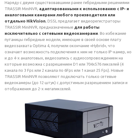
Наряду с двумя существовавшими ранее гибридными решениями
TRASSIR MiniNVR,
адаптированными к использованию с IP- и
аналоговыми камерами любого производителя или
отдельно HikVision
, DSSL предлагает видеорегистраторы
TRASSIR MiniNVR, предназначенные
для работы
исключительно с сетевыми видеокамерами
. Во избежание
путаницы гибридные модели, имеющие в своей основе плату
видеозахвата Optima 4, получили окончание «Hybrid», что
означает возможность подключения к ним не только IP-камер, но
и до 4-х аналоговых, видеозапись с аудиосопровождением на
которые возможна с разрешением D1 или 704х576 пикселей (4
канала по 3 Fps или 2 канала по 6Fps или 1 канал 25 Fps). Новые
TRASSIR MiniNVR позволяют подключать только сетевые
видеокамеры (до 12 штук) с допустимым разрешением записи и
отображения до 2-х мегапикселей.