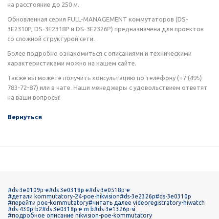
на расстояние до 250 м.
Обновленная серия FULL-MANAGEMENT коммутаторов (DS-
3E2310P, DS-3E2318P и DS-3E2326P) предназначена для проектов
со сложной структурой сети.
Более подробно ознакомиться с описаниями и техническими
характеристиками можно на нашем сайте.
Также вы можете получить консультацию по телефону (+7 (495)
783-72-87) или в чате. Наши менеджеры с удовольствием ответят
на ваши вопросы!
Вернуться
#ds-3e0109p-e
#ds 3e0318p e
#ds-3e0518p-e
#детали kommutatory-24-poe-hikvision
#ds-3e2326p
#ds-3e0310p
#перейти poe-kommutatory
#читать далее videoregistratory-hiwatch
#ds-430p-b2
#ds 3e0318p e m b
#ds-3e1326p-si
#подробное описание hikvision-poe-kommutatory