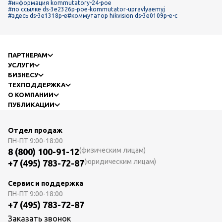
#информация kommutatory-24-poe
#по ссылке ds-3e2326p-poe-kommutator-upravlyaemyj
#здесь ds-3e1318p-e
#коммутатор hikvision ds-3e0109p-e-c
ПАРТНЕРАМ
УСЛУГИ
БИЗНЕСУ
ТЕХПОДДЕРЖКА
О КОМПАНИИ
ПУБЛИКАЦИИ
Отдел продаж
ПН-ПТ
9:00-18:00
(физическим лицам)
8 (800) 100-91-12
(юридическим лицам)
+7 (495) 783-72-87
Сервис и поддержка
ПН-ПТ
9:00-18:00
+7 (495) 783-72-87
Заказать звонок