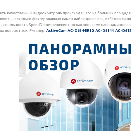
ять качественный видеоконтроль происходящего на больших площадя
овить несколько фиксированных камер наблюдения или, избежав лишн
, использовать SpeedDome-решения с возможностями панорамировани
ых поворотных IP-камер:
ActiveCam AC-D6144IR10
,
AC-D6144
,
AC-D61