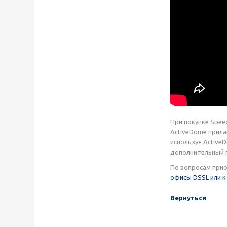
При покупке Spee
ActiveDome прила
используя Active
дополнительный г
По вопросам при
офисы DSSL или к
Вернуться