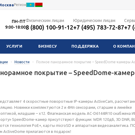
Москва
Регион
Физическим лицам
Юридическим лицам
Серв
ПН-ПТ
8 (800) 100-91-12
+7 (495) 783-72-87
+7 
9:00-18:00
УСЛУГИ
БИЗНЕСУ
ПОДДЕРЖКА
О КОМПА
ации
-
Новости
-
Полное панорамное покрытие – SpeedDome-камеры Ac
норамное покрытие – SpeedDome-камеры
едставляет 4 скоростные поворотные IP-камеры ActiveCam, рассчитан
лляцию. Новинки комплектуются 2 и 4Мп сенсорами, старшие в линейке
оптикой, младшие – х12. Флагманская модель AC-D6144IR10 снабжена И
борту» SpeedDome-камер присутствуют функции: WDR 120дБ, 3D DNR, BL
тся технология PoE+, карты microSD и аппаратная видеоаналитика. П
м ActiveDome прилагаются в подарок!