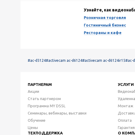
Узнайте, как видеона
Розничная торговля
Гостиничный бизнес
Рестораны и кафе
#ac-d5124
#activecam ac-d6124
#activecam ac-d6124ir15
#ac-d
ПАРТНЕРАМ
УСЛУГИ
Акции
Видеона
Стать партнером
Удаленн
Программа MY DSSL
Монтаж
Семинары, вебинары, выставки
Доставк
Обучение
Оплата
Цены
Гарантия
ТЕХПОДДЕРЖКА
О КОМП