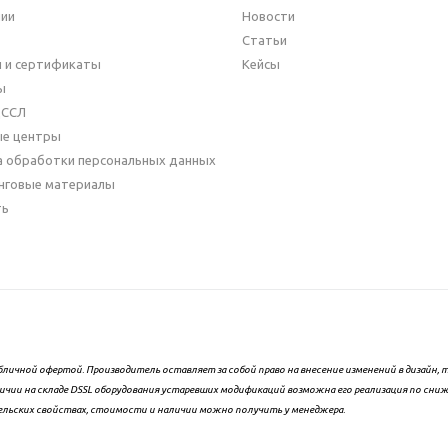
нии
Новости
Статьи
 и сертификаты
Кейсы
ы
ДССЛ
ые центры
а обработки персональных данных
нговые материалы
ть
бличной офертой. Производитель оставляет за собой право на внесение изменений в дизайн
ичии на складе DSSL оборудования устаревших модификаций возможна его реализация по сни
ельских свойствах, стоимости и наличии можно получить у менеджера.