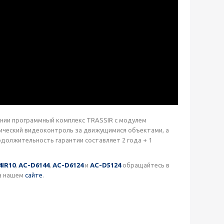
ании программный комплекс TRASSIR с модулем
ический видеоконтроль за движущимися объектами, а
должительность гарантии составляет 2 года + 1
4IR10
,
AC-D6144
,
AC-D6124
и
AC-D5124
обращайтесь в
на нашем
сайте
.