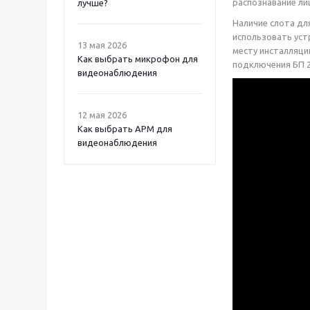
распознавание ли
лучше?
Наличие слота дл
использовать уст
13 мая 2026
месту инсталляци
Как выбрать микрофон для
подключения БП 2
видеонаблюдения
12 мая 2026
Как выбрать APM для
видеонаблюдения