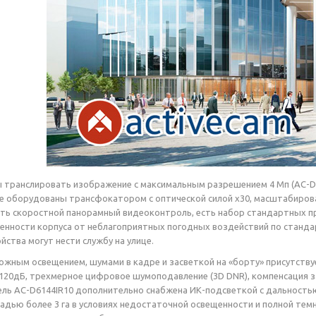
 транслировать изображение с максимальным разрешением 4 Мп (AC-D614
е оборудованы трансфокатором с оптической силой х30, масштабирова
ть скоростной панорамный видеоконтроль, есть набор стандартных пре
нности корпуса от неблагоприятных погодных воздействий по стандарт
йства могут нести службу на улице.
ожным освещением, шумами в кадре и засветкой на «борту» присутств
20дБ, трехмерное цифровое шумоподавление (3D DNR), компенсация задн
ль AC-D6144IR10 дополнительно снабжена ИК-подсветкой с дальность
дью более 3 га в условиях недостаточной освещенности и полной тем