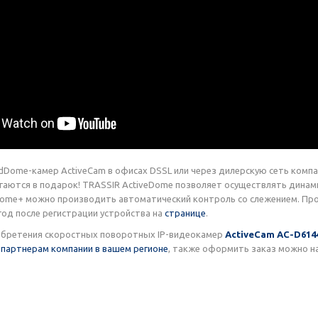
dDome-камер ActiveCam в офисах DSSL или через дилерскую сеть комп
гаются в подарок! TRASSIR ActiveDome позволяет осуществлять динам
Dome+ можно производить автоматический контроль со слежением. Про
од после регистрации устройства на
странице
.
обретения скоростных поворотных IP-видеокамер
ActiveCam AC-D614
 партнерам компании в вашем регионе
, также оформить заказ можно 