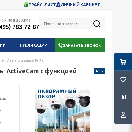
ПРАЙС-ЛИСТ
ЛИЧНЫЙ КАБИНЕТ
ис и поддержка
(495) 783-72-87
НИИ
ПУБЛИКАЦИИ
ЗАКАЗАТЬ ЗВОНОК
tiveCam с функцией PoE+
 ActiveCam с функцией
RSS
ные
К-
C,
О