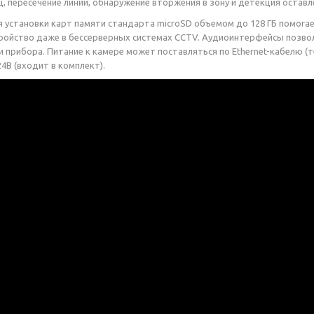
ц, пересечение линии, обнаружение вторжения в зону и детекция оста
я установки карт памяти стандарта microSD объемом до 128 ГБ помога
ройство даже в бессерверных системах CCTV. Аудиоинтерфейсы позво
и прибора. Питание к камере может поставляться по Ethernet-кабелю (
4В (входит в комплект).