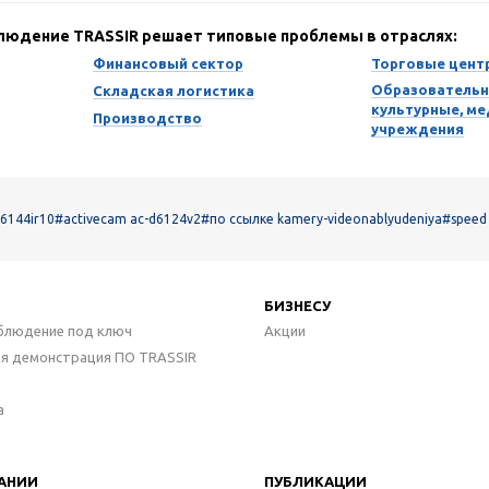
блюдение TRASSIR решает типовые проблемы в отраслях:
Финансовый сектор
Торговые цент
Образовательн
Складская логистика
культурные, м
Производство
учреждения
6144ir10
#activecam ac-d6124v2
#по ссылке kamery-videonablyudeniya
#speed
БИЗНЕСУ
блюдение под ключ
Акции
ая демонстрация ПО TRASSIR
а
АНИИ
ПУБЛИКАЦИИ