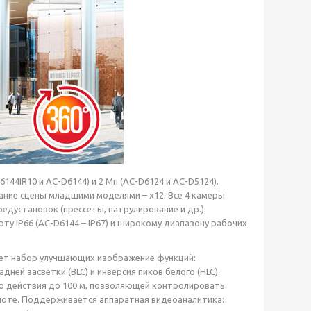
4IR10 и AC-D6144) и 2 Мп (AC-D6124 и AC-D5124).
ние сцены младшими моделями – х12. Все 4 камеры
дустановок (прессеты, патрулирование и др.).
у IP66 (AC-D6144 – IP67) и широкому диапазону рабочих
ует набор улучшающих изображение функций:
ей засветки (BLC) и инверсия пиков белого (HLC).
ю действия до 100 м, позволяющей контролировать
ноте. Поддерживается аппаратная видеоаналитика: