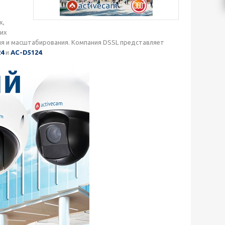
х,
их
я и масштабирования. Компания DSSL представляет
24
и
AC-D5124
.