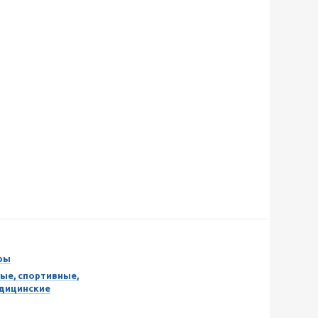
ры
ые, спортивные,
едицинские