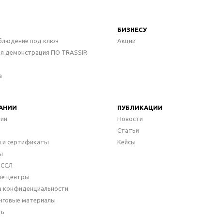
БИЗНЕСУ
блюдение под ключ
Акции
ая демонстрация ПО TRASSIR
а
АНИИ
ПУБЛИКАЦИИ
нии
Новости
Статьи
 и сертификаты
Кейсы
ы
ДССЛ
ые центры
а конфиденциальности
нговые материалы
ть