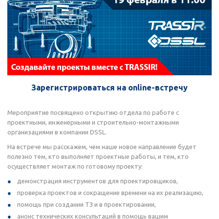
Зарегистрироваться на online-встречу
Мероприятие посвящено открытию отдела по работе с
проектными, инженерными и строительно-монтажными
организациями в компании DSSL.
На встрече мы расскажем, чем наше новое направление будет
полезно тем, кто выполняет проектные работы, и тем, кто
осуществляет монтаж по готовому проекту:
демонстрация инструментов для проектировщиков,
проверка проектов и сокращение времени на их реализацию,
помощь при создании ТЗ и в проектировании,
анонс технических консультаций в помощь вашим