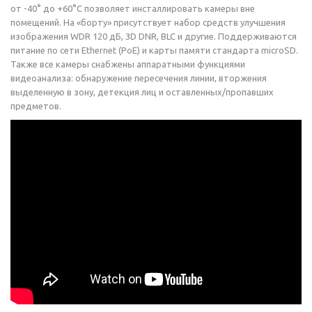
от -40° до +60°С позволяет инсталлировать камеры вне
помещений. На «борту» присутствует набор средств улучшения
изображения WDR 120 дБ, 3D DNR, BLC и другие. Поддерживаются
питание по сети Ethernet (PoE) и карты памяти стандарта microSD.
Также все камеры снабжены аппаратными функциями
видеоанализа: обнаружение пересечения линии, вторжения
выделенную в зону, детекция лиц и оставленных/пропавших
предметов.