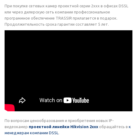
При покупке сетевых камер проектной серии 2xxx в офисах DSSL
или через дилерскую сеть компании профессиональное
программное обеспечение TRASSIR прилагается в подарок.
Продолжительность срока гарантии составляет 5 лет.
По вопросам ценообразования и приобретения новых IP-
видеокамер
проектной линейки Hikvision 2xxx
обращайтесь в
к
менеджерам компании DSSL
.