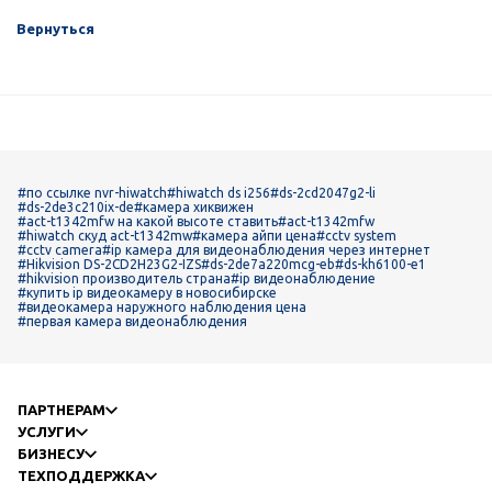
Вернуться
#по ссылке nvr-hiwatch
#hiwatch ds i256
#ds-2cd2047g2-li
#ds-2de3c210ix-de
#камера хиквижен
#act-t1342mfw на какой высоте ставить
#act-t1342mfw
#hiwatch скуд act-t1342mw
#камера айпи цена
#cctv system
#cctv camera
#ip камера для видеонаблюдения через интернет
#Hikvision DS-2CD2H23G2-IZS
#ds-2de7a220mcg-eb
#ds-kh6100-e1
#hikvision производитель страна
#ip видеонаблюдение
#купить ip видеокамеру в новосибирске
#видеокамера наружного наблюдения цена
#первая камера видеонаблюдения
ПАРТНЕРАМ
УСЛУГИ
БИЗНЕСУ
ТЕХПОДДЕРЖКА