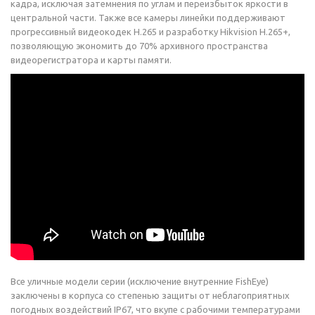
кадра, исключая затемнения по углам и переизбыток яркости в
центральной части. Также все камеры линейки поддерживают
прогрессивный видеокодек H.265 и разработку Hikvision H.265+,
позволяющую экономить до 70% архивного пространства
видеорегистратора и карты памяти.
Все уличные модели серии (исключение внутренние FishEye)
заключены в корпуса со степенью защиты от неблагоприятных
погодных воздействий IP67, что вкупе с рабочими температурами