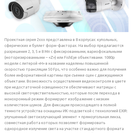
Проектная серия 2xxx представлена в 8 корпусах: купольных,
сферических и буллет форм-факторах. На выбор предлагаются
разрешения 2, 3, 5 и 8 Мп с фиксированными, вариофокальными
(моторизированными – «Z») или FishEye объективами. 1080p
модели с литерой «H» в названии наделены повышенной
скоростью трансляции 50 Fps, что особенно важно для получения
более информативной картины при съемке сцен с движущимися
объектами. Возможность осуществления видеоконтроля в цвете
при недостаточной освещенности обеспечивают матрицы с
высокой светочувствительностью, которые после перехода в
монохромный режим формируют изображение с низким
количеством шумов. Для фиксации происходящего в полной
темноте устройства оснащены ИК-подсветкой с технологией EXIR:
улучшенный светоизлучающий элемент + прямоугольная линза,
совместная работа которых позволяет формировать
однородное излучение света на участке стандартного формата