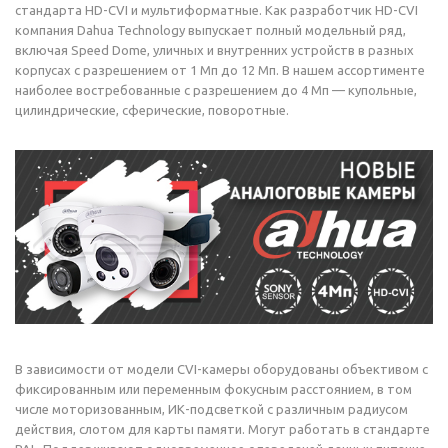
стандарта HD-CVI и мультиформатные. Как разработчик HD-CVI
компания Dahua Technology выпускает полный модельный ряд,
включая Speed Dome, уличных и внутренних устройств в разных
корпусах с разрешением от 1 Мп до 12 Мп. В нашем ассортименте
наиболее востребованные с разрешением до 4 Мп — купольные,
цилиндрические, сферические, поворотные.
В зависимости от модели CVI-камеры оборудованы объективом с
фиксированным или переменным фокусным расстоянием, в том
числе моторизованным, ИК-подсветкой с различным радиусом
действия, слотом для карты памяти. Могут работать в стандарте