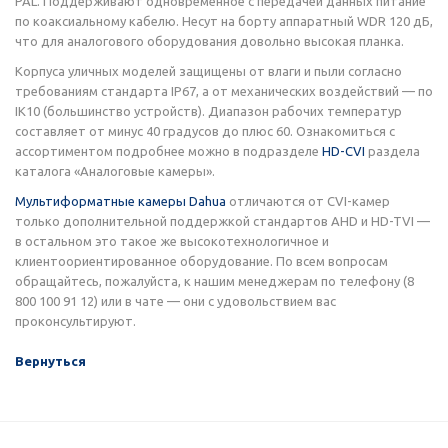
PAL. Поддерживают одновременное с передачей данных питание
по коаксиальному кабелю. Несут на борту аппаратный WDR 120 дБ,
что для аналогового оборудования довольно высокая планка.
Корпуса уличных моделей защищены от влаги и пыли согласно
требованиям стандарта IP67, а от механических воздействий — по
IK10 (большинство устройств). Диапазон рабочих температур
составляет от минус 40 градусов до плюс 60. Ознакомиться с
ассортиментом подробнее можно в подразделе
HD-CVI
раздела
каталога «Аналоговые камеры».
Мультиформатные камеры Dahua
отличаются от CVI-камер
только дополнительной поддержкой стандартов AHD и HD-TVI —
в остальном это такое же высокотехнологичное и
клиентоориентированное оборудование. По всем вопросам
обращайтесь, пожалуйста, к нашим менеджерам по телефону (8
800 100 91 12) или в чате — они с удовольствием вас
проконсультируют.
Вернуться