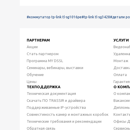
#коммутатор tp-link tl-sg1016pe
#tp-link tl-sg3428
#детали p
ПАРТНЕРАМ
УСЛУГИ
Акции
Видеона
Стать партнером
Удаленн
Программа MY DSSL
Монтаж
Семинары, вебинары, выставки
Доставк
Обучение
Оплата
Цены
Гарантия
ТЕХПОДДЕРЖКА
О КОМП
Техническая документация
О компа
Скачать ПО TRASSIR и драйвера
Вакансии
Поддерживаемые IP-устройства
Дипломы
Совместимость камер и монтажных коробок
Контакт
Технические требования и рекомендации
Офисы 
Обратная связь
Сервисн