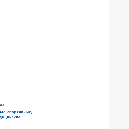
ры
ые, спортивные,
едицинские