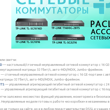
или свитчи:
6D
— настольный/стоечный неуправляемый сетевой коммутатор с 16 GE-
мутационной матрицы 32 Гбит/с, авто-MDI/MDIX, Jumbo-фреймом.
— стоечный неуправляемый сетевой коммутатор с 16 GE-портами с ав
атрицы 32 Гбит/с, авто-MDI/MDIX, Jumbo-фреймом.
8TS
— управляемый агрегирующий гигабитный сетевой коммутатор с 24 
— управляемый агрегирующий гигабитный сетевой коммутатор с 16 пор
итчи заложено множество функций управления, мониторинга и безопас
 Неуправляемые модели готовы к работе «из коробки» и незаменимы в
о не только на сайте, но и в любом представительстве DSSL и у наших