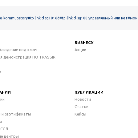
oe-kommutatory
#tp link tl sg1016d
#tp-link tl-sg108 управляемый или нет
#монт
БИЗНЕСУ
блюдение под ключ
Акции
ая демонстрация ПО TRASSIR
а
АНИИ
ПУБЛИКАЦИИ
нии
Новости
Статьи
 и сертификаты
Кейсы
ы
ДССЛ
ые центры