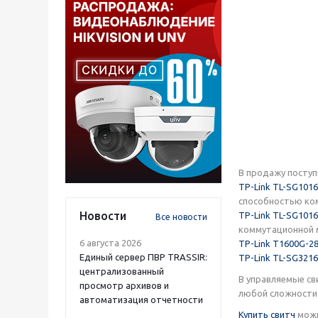
В продажу поступ
TP-Link TL-SG101
способностью ком
Новости
TP-Link TL-SG1016
Все новости
коммутационной м
6 августа 2026
TP-Link T1600G-2
Единый сервер ПВР TRASSIR:
TP-Link TL-SG3216
централизованный
В управляемые св
просмотр архивов и
любой сложности.
автоматизация отчетности
Купить свитч
можн