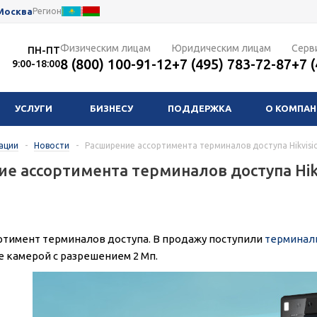
Москва
Регион
Физическим лицам
Юридическим лицам
Серв
ПН-ПТ
8 (800) 100-91-12
+7 (495) 783-72-87
+7 
9:00-18:00
УСЛУГИ
БИЗНЕСУ
ПОДДЕРЖКА
О КОМПА
ации
-
Новости
-
Расширение ассортимента терминалов доступа Hikvisi
е ассортимента терминалов доступа Hikv
ртимент терминалов доступа. В продажу поступили
терминал
 камерой с разрешением 2 Мп.