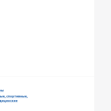
ры
ые, спортивные,
едицинские