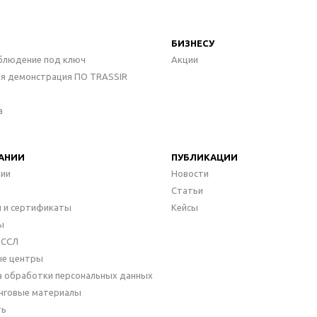
БИЗНЕСУ
блюдение под ключ
Акции
ая демонстрация ПО TRASSIR
а
АНИИ
ПУБЛИКАЦИИ
нии
Новости
Статьи
 и сертификаты
Кейсы
ы
ДССЛ
ые центры
а обработки персональных данных
нговые материалы
ть