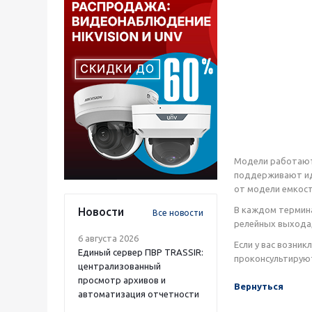
Модели работают 
поддерживают иде
от модели емкость
В каждом термина
Новости
Все новости
релейных выхода,
6 августа 2026
Если у вас возни
Единый сервер ПВР TRASSIR:
проконсультирую
централизованный
просмотр архивов и
Вернуться
автоматизация отчетности