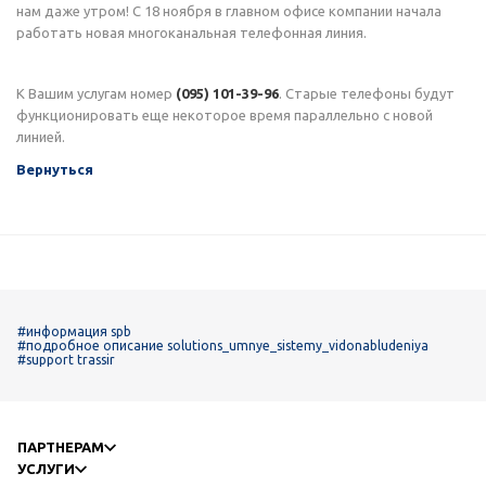
нам даже утром! С 18 ноября в главном офисе компании начала
работать новая многоканальная телефонная линия.
К Вашим услугам номер
(095) 101-39-96
. Старые телефоны будут
функционировать еще некоторое время параллельно с новой
линией.
Вернуться
#информация spb
#подробное описание solutions_umnye_sistemy_vidonabludeniya
#support trassir
ПАРТНЕРАМ
УСЛУГИ