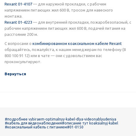
Rexant 01-4107
— для наружной прокладки, с рабочим
напряжением питающих жил 600 В, тросом для навесного
монтажа.
Rexant 01-4223
— для внутренней прокладки, пожаробезопасный, с
рабочим напряжением питающих жил 600 В, подачей питания на
расстояние 200 м.
С вопросами о
комбинированном коаксиальном кабеле Rexant
обращайтесь, пожалуйста, к нашим менеджерам по телефону (8
800 100 91 12) или в чате — они с удовольствием вас
проконсультируют.
Вернуться
#подробнее vybiraem-optimalnyy-kabel-dlya-videonablyudeniya
#кабель для видеонаблюдения
#описание тут koaksialnyj-kabel
#коаксиальный кабель с питанием
#01-0150