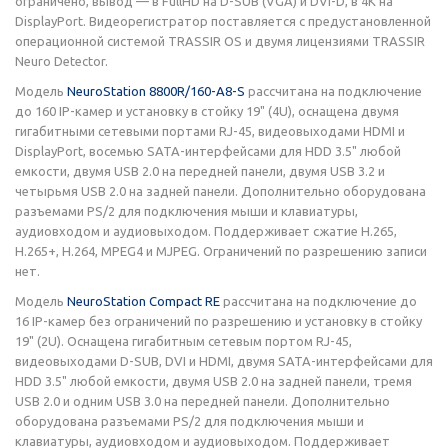
ограничено, вывод — в FullHD на D-SUB (VGA) и DVI-D, в 4K на
DisplayPort. Видеорегистратор поставляется с предустановленной
операционной системой TRASSIR OS и двумя лицензиями TRASSIR
Neuro Detector.
Модель
NeuroStation 8800R/160-A8-S
рассчитана на подключение
до 160 IP-камер и установку в стойку 19" (4U), оснащена двумя
гигабитными сетевыми портами RJ-45, видеовыходами HDMI и
DisplayPort, восемью SATA-интерфейсами для HDD 3.5" любой
емкости, двумя USB 2.0 на передней панели, двумя USB 3.2 и
четырьмя USB 2.0 на задней панели. Дополнительно оборудована
разъемами PS/2 для подключения мыши и клавиатуры,
аудиовходом и аудиовыходом. Поддерживает сжатие H.265,
H.265+, H.264, MPEG4 и MJPEG. Ограничений по разрешению записи
нет.
Модель
NeuroStation Compact RE
рассчитана на подключение до
16 IP-камер без ограничений по разрешению и установку в стойку
19" (2U). Оснащена гигабитным сетевым портом RJ-45,
видеовыходами D-SUB, DVI и HDMI, двумя SATA-интерфейсами для
HDD 3.5" любой емкости, двумя USB 2.0 на задней панели, тремя
USB 2.0 и одним USB 3.0 на передней панели. Дополнительно
оборудована разъемами PS/2 для подключения мыши и
клавиатуры, аудиовходом и аудиовыходом. Поддерживает