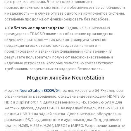
центральные серверы. Это не только повышает
производительность системы, но и обеспечивает ее устойчивость
и надежность — в случае отказа одного из компонентов системы,
остальные продолжают функционировать без перебоев.
4.
Собственное производство.
Одним из значительных
преимуществ TRASSIR является собственное производство
видеорегистраторов — так мы контролируем качество
продукции на всех этапах производства, начиная от
проектирования и заканчивая финальными испытаниями. В
результате пользователи получают высококачественные и
надежные устройства, которые полностью соответствуют
требованиям современных стандартов безопасности.
Модели линейки NeuroStation
Модель
NeuroStation 8800R/64
поддерживает до 64 IP-камер без
ограничений по разрешению, оснащена видеовыходами HDMI 2.0b
HDR и DisplayPort 1.4, двумя разъемами RJ-45, восемью SATA для
жестких дисков, двумя USB 2.0 на передней панели, пятью USB 3.0
и одним USB 3.1 на задней панели. Дополнительно оборудована
разъемами PS/2, аудиовходом и аудиовыходом. Поддерживает
сжатие H.265, H.265+, H.264, MPEG4 и MJPEG. Разрешение записи не