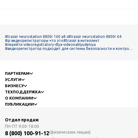
#trassir neurostation 8800r 160 a8 s
#trassir neurostation 8800r 64
#ip видеорегистраторы что это
#trassir в интеллект
#перейти videoregistratory-dlya-videonablyudeniya
#видеорегистратор подходит для системы безопасности и контрол
я доступа
ПАРТНЕРАМ
УСЛУГИ
БИЗНЕСУ
ТЕХПОДДЕРЖКА
О КОМПАНИИ
ПУБЛИКАЦИИ
Отдел продаж
ПН-ПТ
9:00-18:00
(физическим лицам)
8 (800) 100-91-12