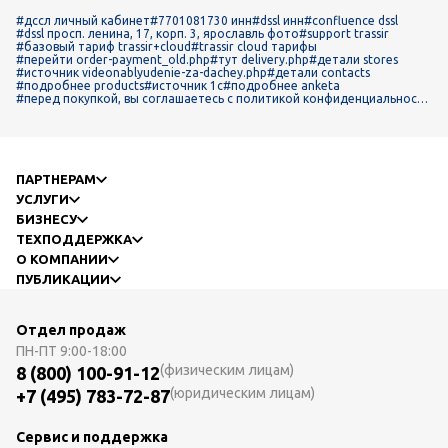
#дссл личный кабинет
#7701081730 инн
#dssl инн
#confluence dssl
#dssl просп. ленина, 17, корп. 3, ярославль фото
#support trassir
#базовый тариф trassir+cloud
#trassir cloud тарифы
#перейти order-payment_old.php
#тут delivery.php
#детали stores
#источник videonablyudenie-za-dachey.php
#детали contacts
#подробнее products
#источник 1c
#подробнее anketa
#перед покупкой, вы соглашаетесь с политикой конфиденциальност
и.
ПАРТНЕРАМ
УСЛУГИ
БИЗНЕСУ
ТЕХПОДДЕРЖКА
О КОМПАНИИ
ПУБЛИКАЦИИ
Отдел продаж
ПН-ПТ
9:00-18:00
(физическим лицам)
8 (800) 100-91-12
(юридическим лицам)
+7 (495) 783-72-87
Сервис и поддержка