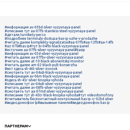
#информация av-03bd-silver-vyzyvnaya-panel
#описание тут aa-07fb-stainless-steel-vyzyvnaya-panel
#детали turnikety-perco
#подробнее terminaly-dostupa-bas-ip-uzhe-v-prodazhe
#читать далее komplekty-signalizatsii
#aa-07fb
#aa-12fb
#aa-14fb
#az-07ll
#bas ip
#тут bi-04fbi-black-vyzyvnaya-panel
#источник aa-07fb-silver-vyzyvnaya-panel
#basip
#информация av-03d-silver-vyzyvnaya-panel
#читать далее aa-07fbv-silver-vyzyvnaya-panel
#читать далее at-10-black-abonentskij-monitor
#читать далее am-02-black-pult-konserzha
#вот здесь sh-46t-silver-zvonok
#смотреть тут av-04sdi-black-vyzyvnaya-panel
#информация av-06m-black-vyzyvnaya-panel
#здесь sh-45r-silver-knopka-vyhoda
#описание тут av-04sdi-silver-vyzyvnaya-panel
#читать далее av-08fb-silver-vyzyvnaya-panel
#смотреть тут aa-07md-silver-vyzyvnaya-panel
#описание тут sh-45tr-black-knopka-vyhoda
#тут videodomofony
#считыватель бесконтактный контрольный bas-ip cr-02bd silver
#видеодомофон lp
#вызывные панели
#видеодомофон bas ip
ПАРТНЕРАМ