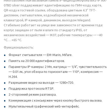
Многоабонентная вызывная панель IP-видеодомофона BAS-IP AA-
07BD silver поддерживает идентификацию по ПИН-коду, карте,
QR-коду и гостевой ссылке, оборудована цветным 4.3" TFT-
дисплеем, считывателем, кодонаборной механической
клавиатурой, IP-камерой, динамиком, выходом Wiegand.
Стабильно работает на улице вне зависимости от времени года:
корпус защищен от пыли и влаги по стандарту IP65, от
механических воздействий — IK07, рабочие температуры — –40
ºС… +65 ºС.
Функциональность:
Формат считывателя — EM-Marin, Mifare.
Память на 20 000 идентификаторов.
Параметры IP-камеры: 2 Мп, матрица — 1/4", чувствительность
— 0.01 лк, угол обзора по горизонтали — 110º, компрессия —
H.264.
Разрешение видео на выходе — 1280×720.
Поддержка протокола RTSP.
2-сторонний режим разговора.
Коммуникация с консьержем через кнопку быстрого вызова.
Мультиязычный графический web-интерфейс.