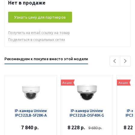
Нет в продаже
Узнать цену для партнеров
Получить на email ссылку на товар
Поделиться в социальных сетях
Рекомендуем к покупке вместо этой модели
Акция
Акция
IP-камера Uniview
IP-камера Uniview
IP-к
IPC322LB-SF28K-A
IPC322LB-DSF40K-G
IPC3
7 840
р.
8 228
р.
8 22
9 680
р.