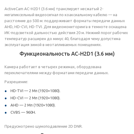
ActiveCam AC-H2D1 (3.6 мм) транслирует несжатый 2-
мегапиксельный видеосигнал по коаксиальному кабелю — на
расстояние до 500 м: поддерживает форматы передачи данных
AHD, HD-CVI, HD-TVI. Для видеомониторинга в темноте оснащена
ИК-подсветкой дальностью действия 20 м. Нижний порог рабочих
температур расширен до минус 40, благодаря чему допустима
эксплуатация зимой в неотапливаемых помещениях.
Функциональность AC-H2D1 (3.6 мм)
Камера работает в четырех режимах, оборудована
переключателями между форматами передачи данных.
Разрешение:
HD-TVI — 2 Мп (1920×1080).
HD-CVI — 2 Мп (1920×1080).
AHD — 2 Мп (1920×1080).
CVBS — 960H.
Предусмотрено шумоподавление 2D DNR.