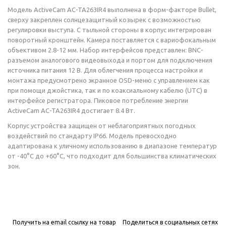
Модель ActiveCam AC-TA263IR4 выполнена в форм-факторе Bullet,
сверху закреплен солнцезащитный козырек с возможностью
регулировки выступа. С тыльной стороны в корпус интегрирован
поворотный кронштейн. Камера поставляется с вариофокальным
объективом 2.8-12 мм. Набор интерфейсов представлен: BNC-
разъемом аналогового видеовыхода и портом для подключения
источника питания 12 В. Для облегчения процесса настройки и
монтажа предусмотрено экранное OSD-меню с управлением как
при помощи джойстика, так и по коаксиальному кабелю (UTC) в
интерфейсе регистратора. Пиковое потребление энергии
ActiveCam AC-TA263IR4 достигает 8.4 Вт.
Корпус устройства защищен от неблагоприятных погодных
воздействий по стандарту IP66. Модель превосходно
адаптирована к уличному использованию в диапазоне температур
от -40°C до +60°C, что подходит для большинства климатических
зон.
Получить на email ссылку на товар
Поделиться в социальных сетях