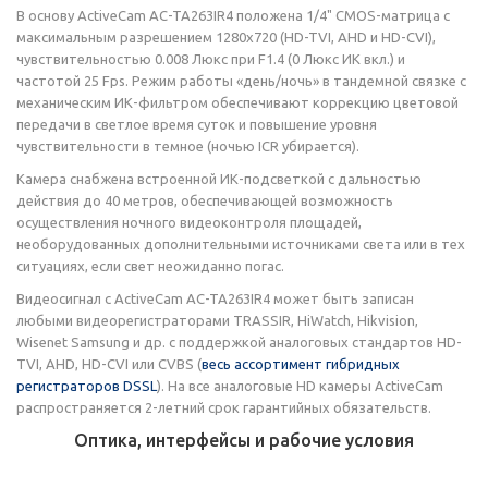
В основу ActiveCam AC-TA263IR4 положена 1/4" CMOS-матрица с
максимальным разрешением 1280х720 (HD-TVI, AHD и HD-CVI),
чувствительностью 0.008 Люкс при F1.4 (0 Люкс ИК вкл.) и
частотой 25 Fps. Режим работы «день/ночь» в тандемной связке с
механическим ИК-фильтром обеспечивают коррекцию цветовой
передачи в светлое время суток и повышение уровня
чувствительности в темное (ночью ICR убирается).
Камера снабжена встроенной ИК-подсветкой с дальностью
действия до 40 метров, обеспечивающей возможность
осуществления ночного видеоконтроля площадей,
необорудованных дополнительными источниками света или в тех
ситуациях, если свет неожиданно погас.
Видеосигнал с ActiveCam AC-TA263IR4 может быть записан
любыми видеорегистраторами TRASSIR, HiWatch, Hikvision,
Wisenet Samsung и др. с поддержкой аналоговых стандартов HD-
TVI, AHD, HD-CVI или CVBS (
весь ассортимент гибридных
регистраторов DSSL
). На все аналоговые HD камеры ActiveCam
распространяется 2-летний срок гарантийных обязательств.
Оптика, интерфейсы и рабочие условия