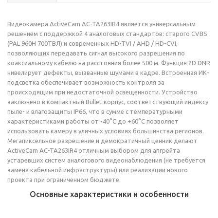
Видеокамера ActiveCam AC-TA263IR4 является универсальным
решением с поддержкой 4 аналоговых стандартов: старого CVBS
(PAL 960H 700ТВЛ) и современных HD-TVI / AHD / HD-CVI,
позволяющих передавать сигнал высокого разрешения по
коаксиальному кабелю на расстояния более 500 м. Функция 2D DNR
нивелирует дефекты, вызванные шумами в кадре. Встроенная ИК-
подсветка обеспечивает возможность контроля за
происходящим при недостаточной освещенности. Устройство
заключено в компактный Bullet-корпус, соответствующий индексу
пыле- и влагозащиты IP66, что в сумме с температурными
характеристиками работы от -40°C до +60°C позволяет
использовать камеру в уличных условиях большинства регионов.
Мегапиксельное разрешение и демократичный ценник делают
ActiveCam AC-TA263IR4 отличным выбором для апгрейта
устаревших систем аналогового видеонаблюдения (не требуется
замена кабельной инфраструктуры) или реализации нового
проекта при ограниченном бюджете.
Основные характеристики и особенности