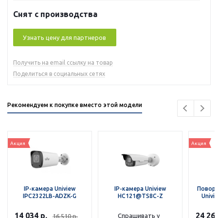
Снят с производства
Узнать цену для партнеров
Получить на email ссылку на товар
Поделиться в социальных сетях
Рекомендуем к покупке вместо этой модели
Акция
Акция
IP-камера Uniview
IP-камера Uniview
Поворо
IPC2322LB-ADZK-G
HC121@TS8C-Z
Univi
14 034
р.
24 26
Спрашивать у
16 510
р.