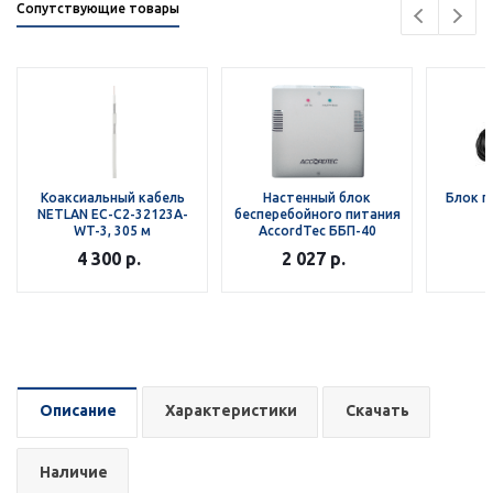
Сопутствующие товары
Коаксиальный кабель
Настенный блок
Блок 
NETLAN EC-C2-32123A-
бесперебойного питания
WT-3, 305 м
AccordTec ББП-40
4 300
р.
2 027
р.
Описание
Характеристики
Скачать
Наличие