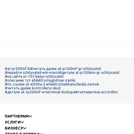
#at-pr500mf bl
#читать далее at-pr500mf-gr-schityvatel
#перейти schityvateli-em-marin
#детали at-pr500em-gr-schityvatel
#на сайте pr-105-belyy-schityvatel
#описание тут ehlektromagnitnye-zamki
#по ссылке at-el500a-2-ehlektromekhanicheskij-zamok
#читать далее kontrolleryi-skud
#детали at-cp200mf-w-terminal-dostupa
#считыватель accordtec
ПАРТНЕРАМ
УСЛУГИ
БИЗНЕСУ
ТЕХПОДДЕРЖКА