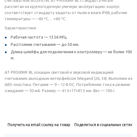
Считыватель AccordTec AT-PR500MF BL стандарта Mifare
рассчитан на круглогодичную уличную эксплуатацию: корпус
соответствует стандарту защиты от пыли и влаги IP68, рабочие
температуры — –40 ºС… +60 ºС.
Характеристики:
Рабочая частота — 13.56 МГц.
Расстояние считывания — до 50 мм.
Длина шлейфа для подключения к контроллеру — не более 100
м.
AT-PR500MF BL оснащен световой и звуковой индикацией
считывания, выходным интерфейсом Wiegand (26, 34). Выполнен из
ABS-пластика. Питание — 9 ~ 12 В DC. Потребление тока в режиме
ожидания — 30 мА. Размер — 41.5×17×81.5 мм. Вес — 100 г.
Получить на email ссылку на товар
Поделиться в социальных сетях