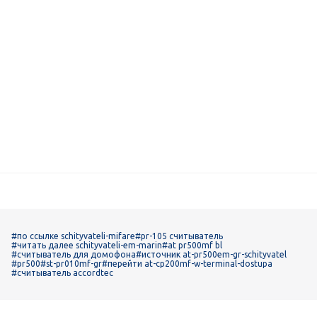
#по ссылке schityvateli-mifare
#pr-105 считыватель
#читать далее schityvateli-em-marin
#at pr500mf bl
#считыватель для домофона
#источник at-pr500em-gr-schityvatel
#pr500
#st-pr010mf-gr
#перейти at-cp200mf-w-terminal-dostupa
#считыватель accordtec