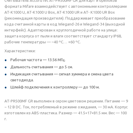
Считыватель AccordTec AT-PR500MF GR для карт и брелоков
формата Mifare взаимодействует с автономными контроллерами
AT-K1000 U, AT-K1000 U Box, AT-K1000 UR и AT- K1000 UR Box
(рекомендация производителя). Поддерживает преобразование
кода считанной карты в код Wiegand-26 и Wiegand-34 (выходной
интерфейс). Адаптирован к круглогодичной работе на улице:
защита корпуса от пыли и влаги соответствует стандарту IP68,
рабочие температуры — –40 ºС… +60 ºС.
Характеристики:
Рабочая частота — 13.56 МГц.
Дальность считывания — до 5 см.
Индикация считывания — сигнал зуммера и смена цвета
светодиода.
Шлейф подключения к контроллеру — до 100 м.
AT-PR500MF GR выполнен в сером цветовом решении. Питание — 9
~ 12 В DC. Ток, потребляемый в режиме ожидания, — 30 мА. Корпус
изготовлен из ABS-пластика. Размер — 41.5×17×81.5 мм. Вес — 100
г.