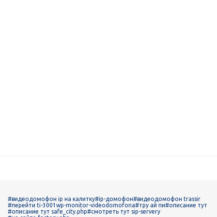
#видеодомофон ip на калитку
#ip-домофон
#видеодомофон trassir
#перейти ti-3001wp-monitor-videodomofona
#тру ай пи
#описание тут
#описание тут safe_city.php
#смотреть тут sip-servery