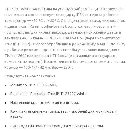
TI-2600C White рассчитана на уличную работу: защита корпуса от
пыли и влаги соответствует стандарту IP54, интервал рабочих
температур — -30 ºС… +60 ºС. Оснащена реле замка, микрофоном
и динамиком. Из интерфейсов на борту: сетевой и сервисный
порты, входы для кнопки выхода, датчиков положения двери и
вандализма. Питание — DC 12 В, Passive PoE (через коммутатор
True IP TI-6SP). Энергопотребление в режиме ожидания — до 1 Вт,
в рабочем режиме — до 10 Вт. Способы установки: накладная с
TIVizor 2600 или врезная с TI-Box U (монтажные аксессуары в
комплект не входят). Корпус решен в белом цветовом исполнении.
Размер — 100×141×42 мм. Вес — 250 г.
Стандартная комплектация:
Монитор True IP TI-2760B.
Вызывная IP-панель True IP TI-2600C White.
Настенный кронштейн для монитора.
Комплекты крепежа (саморезы + дюбели) для монитора и
панели.
Руководства пользователя для монитора и панели.