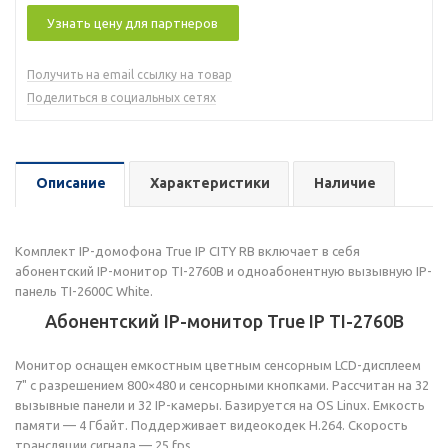
Узнать цену для партнеров
Получить на email ссылку на товар
Поделиться в социальных сетях
Описание
Характеристики
Наличие
Комплект IP-домофона True IP CITY RB включает в себя
абонентский IP-монитор TI-2760B и одноабонентную вызывную IP-
панель TI-2600C White.
Абонентский IP-монитор True IP TI-2760B
Монитор оснащен емкостным цветным сенсорным LCD-дисплеем
7" с разрешением 800×480 и сенсорными кнопками. Рассчитан на 32
вызывные панели и 32 IP-камеры. Базируется на OS Linux. Емкость
памяти — 4 Гбайт. Поддерживает видеокодек H.264. Скорость
трансляции сигнала — 25 fps.