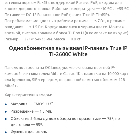
сетевым портом RJ-45 с поддержкой Passive РоЕ, входом для
кнопки дверного звонка. Рабочие температуры — -10 ºС… +55 ºC.
Питание — DC 12 В, пассивное PоE (через True IP TI-6SP).
Потребляемая мощность в рабочем режиме — ≤ 7 Вт, в режиме
ожидания — ≤ 1.5 Вт. Корпус выполнен в черном цвете. Монтаж —
врезной, с использованием бокса TI-Box U (в комплект не входит).
Размер — 221×154×35 мм. Масса — 0.8 кг.
Одноабонентная вызывная IP-панель True IP
TI-2600C White
Панель построена на ОС Linux, укомплектована цветной IP-
камерой, считывателем Mifare Classic 1K с памятью на 10 000 карт
или брелоков, SIP-сервером, встроенной памятью объемом 128
Мбайт.
Характеристики камеры:
Матрица — CMOS 1/3".
Разрешение — 1.3 Мп.
Объектив 3.6 мм с углом обзора по горизонтали — 75º, по
диагонали — 95º.
Функция день/ночь.