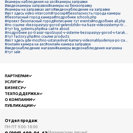
#камеры наблюдения на азс
#камеры заправки
#видеокамеры заправок
#камеры на бензоправку
#камеры на заправках авто
#видеонаблюдение на заправке
#вот здесь video-intercom
#тросир
#безопасность города камеры
#безопасный город камера
#подробнее schools.php
#проект безопасный город
#описание тут events
#подробнее all.php
#по ссылке «bezopasnyiy-gorod-gelendzhik»-na-baze-videosistemyi-tras
sir-poluchil-vyisokuyu-otsenku-gubernatora
#тут big_systems.php
#на сайте about
#подробнее po-trassir-ispolzuyut-v-sisteme-bezopasnyy-gorod-v-taraklii
-v-ramkakh-munitsipalnoy-programmy
#тут factory.php
#по ссылке products
#вот здесь gde-mozhno-ustanavlivat-kamery-videonablyudeniya-po-zak
onu
#онлайн камера на азс
#онлайн камера заправок
#видеонаблюдение магазин
#камеры видеонаблюдения магазина
#тут sale
ПАРТНЕРАМ
УСЛУГИ
БИЗНЕСУ
ТЕХПОДДЕРЖКА
О КОМПАНИИ
ПУБЛИКАЦИИ
Отдел продаж
ПН-ПТ
9:00-18:00
(физическим лицам)