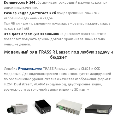
Компрессор H.264
обеспечивает рекордный размер кадра при
идеальном качестве.
Размер кадра достигает 3 кб
при разрешении 704х576 и
небольшом движении в кадре.
При ЧБ сигнале и разрешении полукадра – размер каждого кадра
падает до 1 кб!
Это дает огромную экономию
на дисковом пространстве и
позволяет получать архивы долгого хранения за значительно
меньшие деньги.
Модельный ряд TRASSIR Lanser: под любую задачу и
бюджет
Линейка
IP-видеокамер
TRASSIR представлена СМОS и ССD
моделями. Для видеокомпрессии в них используется лидирующий
по соотношению уровня сжатия и качества изображения формат
H.264. Dual stream, ALARM вход/выход, двустороннее аудио,
возможность автономной записи видео на SD карту