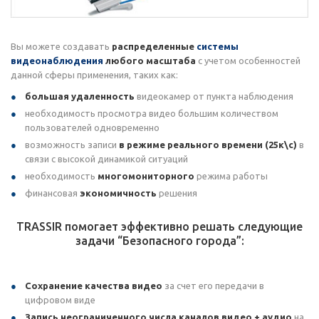
Вы можете создавать
распределенные
системы
видеонаблюдения
любого масштаба
с учетом особенностей
данной сферы применения, таких как:
большая удаленность
видеокамер от пункта наблюдения
необходимость просмотра видео большим количеством
пользователей одновременно
возможность записи
в режиме реального времени (25к\с)
в
связи с высокой динамикой ситуаций
необходимость
многомониторного
режима работы
финансовая
экономичность
решения
TRASSIR помогает эффективно решать следующие
задачи “Безопасного города”:
Сохранение качества видео
за счет его передачи в
цифровом виде
Запись неограниченного числа каналов видео + аудио
на