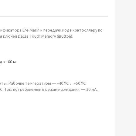
ентификатора EM-Marin и передачи кода контроллеру по
ключей Dallas Touch Memory (iButton).
до 100 м.
енты. Рабочие температуры — –40 ºС… +50 ºС
DC. Ток, потребляемый в режиме ожидания, — 30 мА.