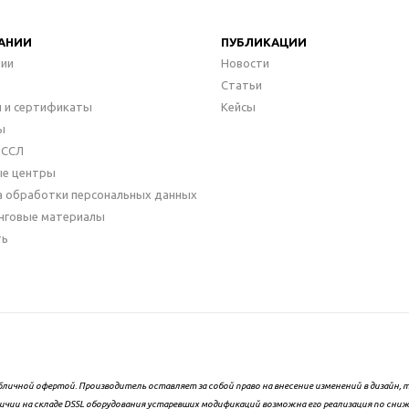
АНИИ
ПУБЛИКАЦИИ
нии
Новости
Статьи
 и сертификаты
Кейсы
ы
ДССЛ
ые центры
а обработки персональных данных
нговые материалы
ть
бличной офертой. Производитель оставляет за собой право на внесение изменений в дизайн
ичии на складе DSSL оборудования устаревших модификаций возможна его реализация по сни