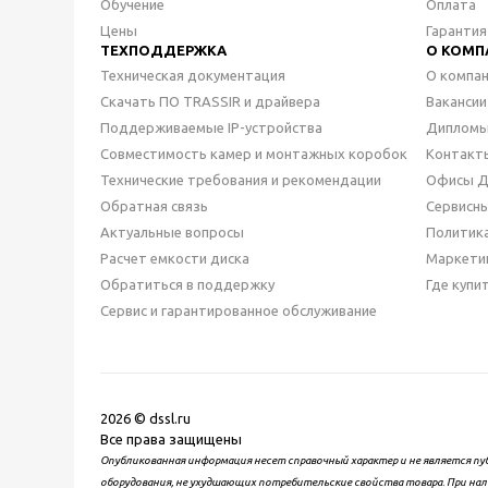
Обучение
Оплата
Цены
Гарантия
ТЕХПОДДЕРЖКА
О КОМП
Техническая документация
О компа
Скачать ПО TRASSIR и драйвера
Вакансии
Поддерживаемые IP-устройства
Дипломы
Совместимость камер и монтажных коробок
Контакт
Технические требования и рекомендации
Офисы 
Обратная связь
Сервисн
Актуальные вопросы
Политик
Расчет емкости диска
Маркети
Обратиться в поддержку
Где купи
Сервис и гарантированное обслуживание
2026 © dssl.ru
Все права защищены
Опубликованная информация несет справочный характер и не является пу
оборудования, не ухудшающих потребительские свойства товара. При нал