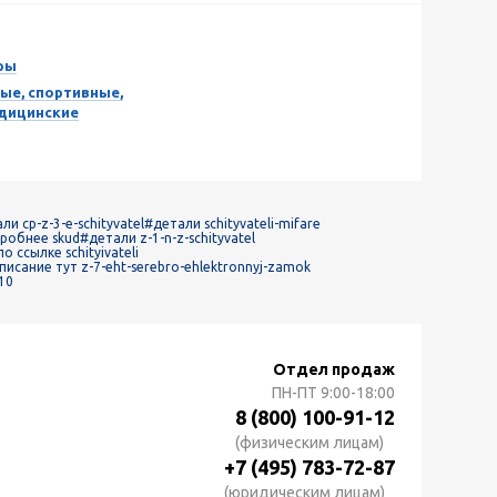
ры
ые, спортивные,
едицинские
ли cp-z-3-e-schityvatel
#детали schityvateli-mifare
робнее skud
#детали z-1-n-z-schityvatel
по ссылке schityivateli
писание тут z-7-eht-serebro-ehlektronnyj-zamok
10
Отдел продаж
ПН-ПТ
9:00-18:00
8 (800) 100-91-12
(физическим лицам)
+7 (495) 783-72-87
(юридическим лицам)