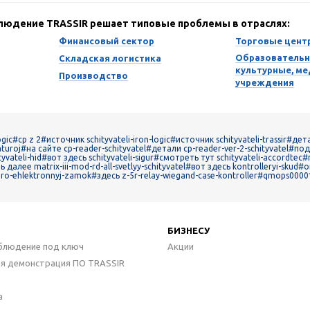
блюдение TRASSIR решает типовые проблемы в отраслях:
Финансовый сектор
Торговые цент
Образовательн
Складская логистика
культурные, м
Производство
учреждения
gic
#ср z 2
#источник schityvateli-iron-logic
#источник schityvateli-trassir
#дета
aturoj
#на сайте cp-reader-schityvatel
#детали cp-reader-ver-2-schityvatel
#под
vateli-hid
#вот здесь schityvateli-sigur
#смотреть тут schityvateli-accordtec
#
 далее matrix-iii-mod-rd-all-svetlyy-schityvatel
#вот здесь kontrolleryi-skud
#о
bro-ehlektronnyj-zamok
#здесь z-5r-relay-wiegand-case-kontroller
#qmops0000
БИЗНЕСУ
блюдение под ключ
Акции
ая демонстрация ПО TRASSIR
а