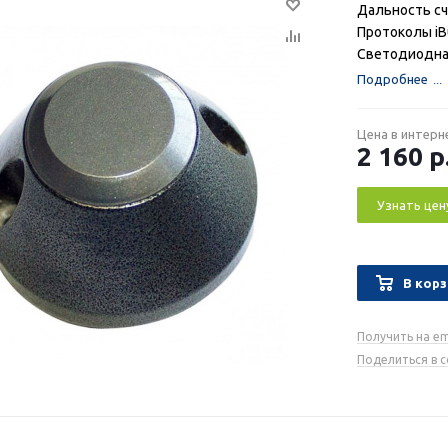
Дальность сч
Протоколы iB
Светодиодна
Подробнее
Цена в интерн
2 160
р
Узнать цен
В корз
Получить на em
Поделиться в 