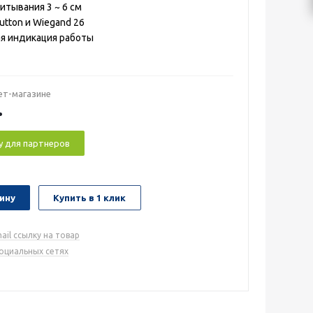
итывания 3 ~ 6 см
utton и Wiegand 26
я индикация работы
ет-магазине
.
у для партнеров
ину
Купить в 1 клик
ail ссылку на товар
социальных сетях