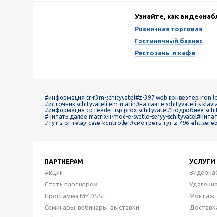
Узнайте, как видеона
Розничная торговля
Гостиничный бизнес
Рестораны и кафе
#информация tr-r3m-schityvatel
#z-397 web конвертер iron lo
#источник schityvateli-em-marin
#на сайте schityvateli-s-klavi
#информация cp-reader-isp-prox-schityvatel
#подробнее schity
#читать далее matrix-ii-mod-e-svetlo-seryy-schityvatel
#читать
#тут z-5r-relay-case-kontroller
#смотреть тут z-496-eht-sere
ПАРТНЕРАМ
УСЛУГИ
Акции
Видеона
Стать партнером
Удаленн
Программа MY DSSL
Монтаж
Семинары, вебинары, выставки
Доставк