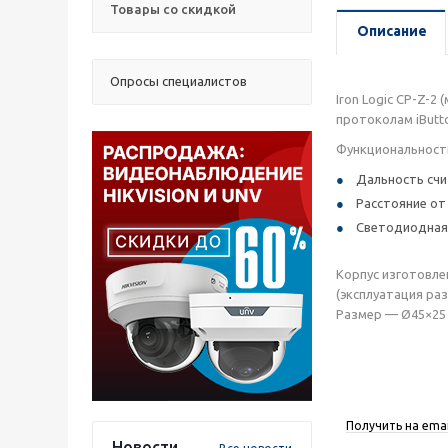
Товары со скидкой
Описание
Опросы специалистов
Iron Logic CP-Z-
протоколам iButto
Функциональност
Дальность счи
Расстояние от
Светодиодная 
Корпус изготовле
(эксплуатация ра
Размер — Ø45×25 м
Получить на emai
Новости