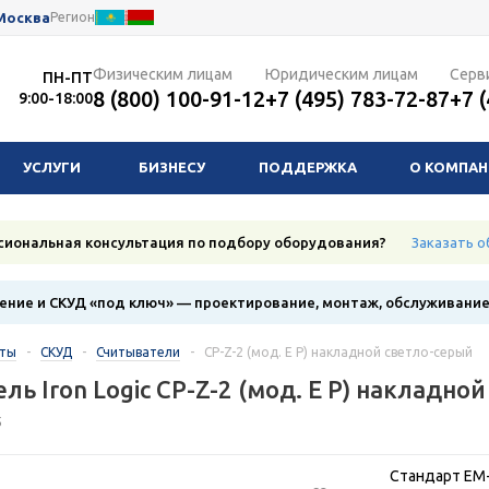
Москва
Регион
Физическим лицам
Юридическим лицам
Серв
ПН-ПТ
8 (800) 100-91-12
+7 (495) 783-72-87
+7 
9:00-18:00
УСЛУГИ
БИЗНЕСУ
ПОДДЕРЖКА
О КОМПА
сиональная консультация по подбору оборудования?
Заказать о
ние и СКУД «под ключ» — проектирование, монтаж, обслуживани
кты
-
СКУД
-
Считыватели
-
CP-Z-2 (мод. E P) накладной светло-серый
ь Iron Logic CP-Z-2 (мод. E P) накладной
5
Стандарт EM-