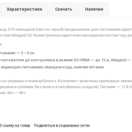
Характеристики
Скачать
Наличие
2 (мод. E P) накладной (светло-серый) предназначен для считывания ид
n или Wiegand 26. Геометрически идентичен накладному контактору для 
ь:
тывания — 3 ~ 6 см.
 считывателя до контроллера в режиме DS1990A — до 15 м, Wiegand — 
индикация считывания, передачи кода, наличия питания.
н из силумина и поликарбоната. В комплект включены крепежные элем
зрешена в условиях без пыли и атмосферных осадков). Питание — 12 В 
м. Вес — 80 г.
l ссылку на товар
Поделиться в социальных сетях