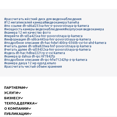
#рассчитать жёсткий диск для видеонаблюдения
#12 мегапикселей камера
#видеокамера hanwha
#по ссылке dh-sd6al233xa-hnr-ir-povorotnaya-ip-kamera
#мощность камеры видеонаблюдения
#корпусная видеокамера
#камера 12 мп качество фото
#перейти dh-sd5a425xa-hnr-povorotnaya-ip-kamera
#информация dh-sd6ce445xa-hnr-povorotnaya-ip-kamera
#подробное описание dh-hac-hdw1400rp-0360b-cvi-tvi-ahd-kamera
#читать далее dh-sd8a820wa-hnf-povorotnaya-ip-kamera
#читать далее dh-sd59432xa-hnr-povorotnaya-ip-kamera
#здесь dh-hac-hdbw2221rp-z-cvi-kamera
#камера ip dahua dh-ipc-hf7842fp
#подробное описание dh-ipc-hfw71242hp-z-ip-kamera
#камера дахуа 12 мр курлд ильло
#рассчитать чистый объем хранения
ПАРТНЕРАМ
УСЛУГИ
БИЗНЕСУ
ТЕХПОДДЕРЖКА
О КОМПАНИИ
ПУБЛИКАЦИИ