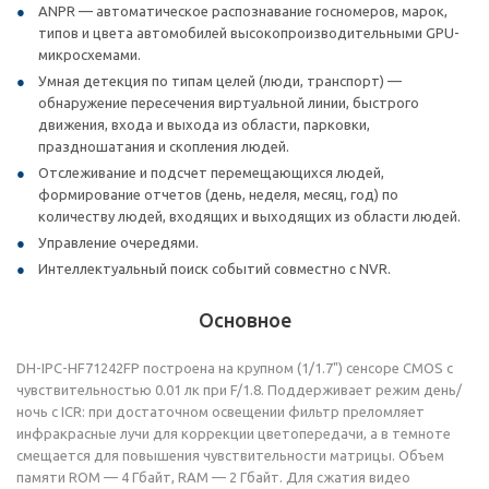
ANPR — автоматическое распознавание госномеров, марок,
типов и цвета автомобилей высокопроизводительными GPU-
микросхемами.
Умная детекция по типам целей (люди, транспорт) —
обнаружение пересечения виртуальной линии, быстрого
движения, входа и выхода из области, парковки,
праздношатания и скопления людей.
Отслеживание и подсчет перемещающихся людей,
формирование отчетов (день, неделя, месяц, год) по
количеству людей, входящих и выходящих из области людей.
Управление очередями.
Интеллектуальный поиск событий совместно с NVR.
Основное
DH-IPC-HF71242FP построена на крупном (1/1.7") сенсоре CMOS с
чувствительностью 0.01 лк при F/1.8. Поддерживает режим день/
ночь с ICR: при достаточном освещении фильтр преломляет
инфракрасные лучи для коррекции цветопередачи, а в темноте
смещается для повышения чувствительности матрицы. Объем
памяти ROM — 4 Гбайт, RAM — 2 Гбайт. Для сжатия видео