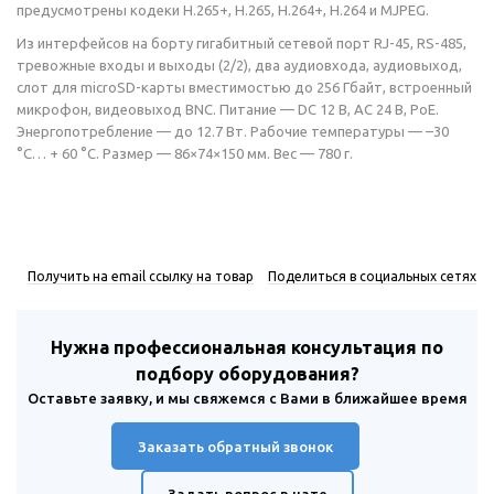
предусмотрены кодеки H.265+, H.265, H.264+, H.264 и MJPEG.
Из интерфейсов на борту гигабитный сетевой порт RJ-45, RS-485,
тревожные входы и выходы (2/2), два аудиовхода, аудиовыход,
слот для microSD-карты вместимостью до 256 Гбайт, встроенный
микрофон, видеовыход BNC. Питание — DC 12 В, AC 24 В, PoE.
Энергопотребление — до 12.7 Вт. Рабочие температуры — –30
°C… + 60 °C. Размер — 86×74×150 мм. Вес — 780 г.
Получить на email ссылку на товар
Поделиться в социальных сетях
Нужна профессиональная консультация по
подбору оборудования?
Оставьте заявку, и мы свяжемся с Вами в ближайшее время
Заказать обратный звонок