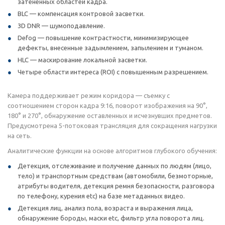
затененных областей кадра.
BLC — компенсация контровой засветки.
3D DNR — шумоподавление.
Defog — повышение контрастности, минимизирующее
дефекты, внесенные задымлением, запылением и туманом.
HLC — маскирование локальной засветки.
Четыре области интереса (ROI) с повышенным разрешением.
Камера поддерживает режим коридора — съемку с
соотношением сторон кадра 9:16, поворот изображения на 90°,
180° и 270°, обнаружение оставленных и исчезнувших предметов.
Предусмотрена 5-потоковая трансляция для сокращения нагрузки
на сеть.
Аналитические функции на основе алгоритмов глубокого обучения:
Детекция, отслеживание и получение данных по людям (лицо,
тело) и транспортным средствам (автомобили, безмоторные,
атрибуты водителя, детекция ремня безопасности, разговора
по телефону, курения etc) на базе метаданных видео.
Детекция лиц, анализ пола, возраста и выражения лица,
обнаружение бороды, маски etc, фильтр угла поворота лиц.