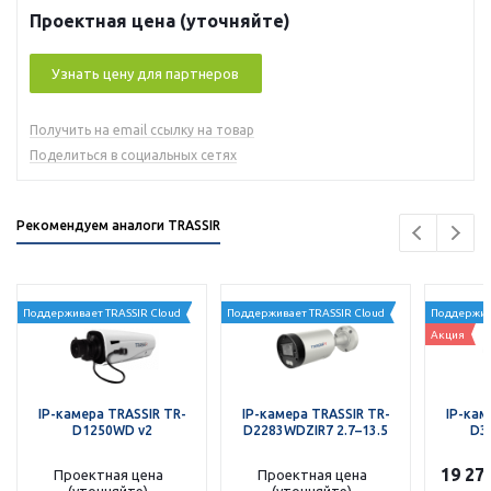
Проектная цена (уточняйте)
Узнать цену для партнеров
Получить на email ссылку на товар
Поделиться в социальных сетях
Рекомендуем аналоги TRASSIR
Поддерживает TRASSIR Cloud
Поддерживает TRASSIR Cloud
Поддержив
Акция
IP-камера TRASSIR TR-
IP-камера TRASSIR TR-
IP-кам
D1250WD v2
D2283WDZIR7 2.7–13.5
D31
19 27
Проектная цена
Проектная цена