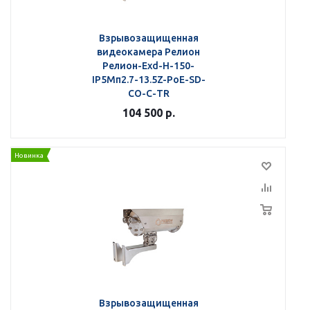
Взрывозащищенная
видеокамера Релион
Релион-Exd-Н-150-
IP5Мп2.7-13.5Z-PoE-SD-
СО-С-TR
104 500
р.
Новинка
Взрывозащищенная