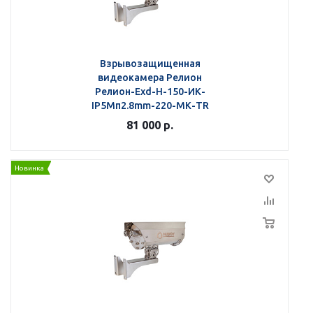
Взрывозащищенная
видеокамера Релион
Релион-Exd-Н-150-ИК-
IP5Мп2.8mm-220-МК-TR
81 000
р.
Новинка