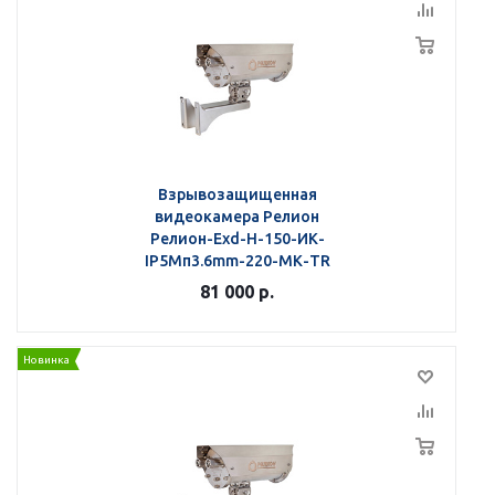
Взрывозащищенная
видеокамера Релион
Релион-Exd-Н-150-ИК-
IP5Мп3.6mm-220-МК-TR
81 000
р.
Новинка