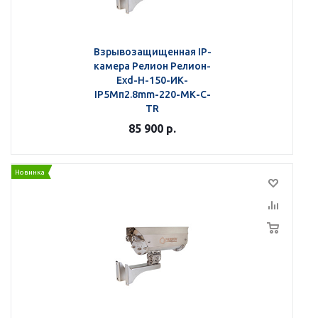
Взрывозащищенная IP-
камера Релион Релион-
Exd-Н-150-ИК-
IP5Мп2.8mm-220-МК-С-
TR
85 900
р.
Новинка