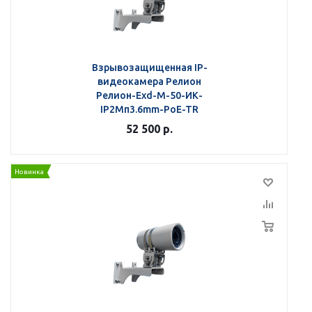
Взрывозащищенная IP-
видеокамера Релион
Релион-Exd-М-50-ИК-
IP2Мп3.6mm-PoE-TR
52 500
р.
Новинка