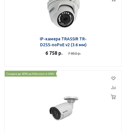
IP-камера TRASSIR TR-
D2S5-noPoE v2 (3.6 мм)
6 758
р.
7 950
р.
Скидки до 60% на Hikvision и UNV