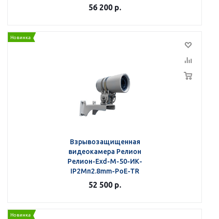
56 200
р.
Новинка
Взрывозащищенная
видеокамера Релион
Релион-Exd-М-50-ИК-
IP2Мп2.8mm-PoE-TR
52 500
р.
Новинка