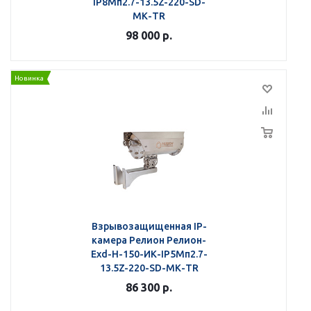
IP8Мп2.7-13.5Z-220-SD-
МК-TR
98 000
р.
Новинка
Взрывозащищенная IP-
камера Релион Релион-
Exd-Н-150-ИК-IP5Мп2.7-
13.5Z-220-SD-МК-TR
86 300
р.