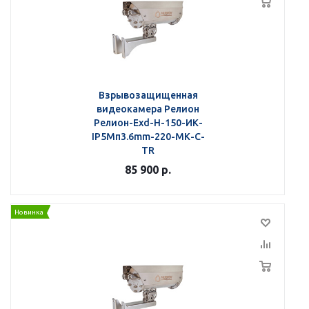
Взрывозащищенная
видеокамера Релион
Релион-Exd-Н-150-ИК-
IP5Мп3.6mm-220-МК-С-
TR
85 900
р.
Новинка