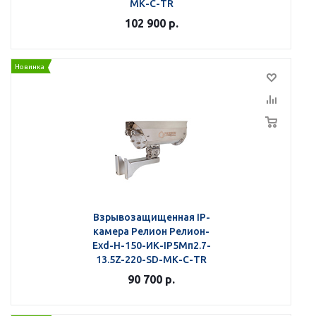
МК-С-TR
102 900
р.
Новинка
Взрывозащищенная IP-
камера Релион Релион-
Exd-Н-150-ИК-IP5Мп2.7-
13.5Z-220-SD-МК-С-TR
90 700
р.