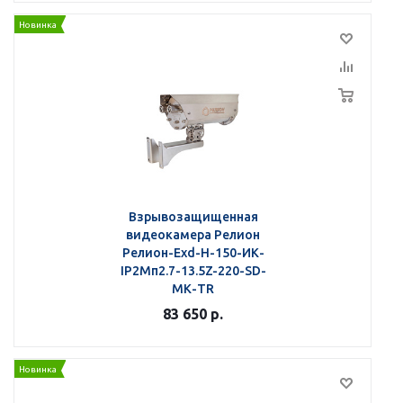
Новинка
Взрывозащищенная
видеокамера Релион
Релион-Exd-Н-150-ИК-
IP2Мп2.7-13.5Z-220-SD-
МК-TR
83 650
р.
Новинка