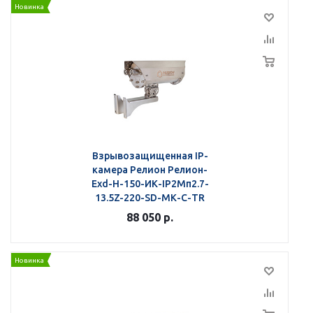
Новинка
Взрывозащищенная IP-
камера Релион Релион-
Exd-Н-150-ИК-IP2Мп2.7-
13.5Z-220-SD-МК-С-TR
88 050
р.
Новинка