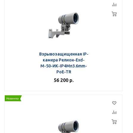
Взрывозащищенная IP-
камера Релион-Exd-
М-50-ИК-IP4Мп3.6mm-
PoE-TR
56 200
р.
Новинка