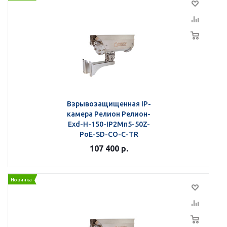
Взрывозащищенная IP-
камера Релион Релион-
Exd-Н-150-IP2Мп5-50Z-
PoE-SD-СО-С-TR
107 400
р.
Новинка