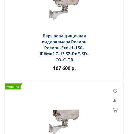
Взрывозащищенная
видеокамера Релион
Релион-Exd-Н-150-
IP8Мп2.7-13.5Z-PoE-SD-
СО-С-TR
107 600
р.
Новинка