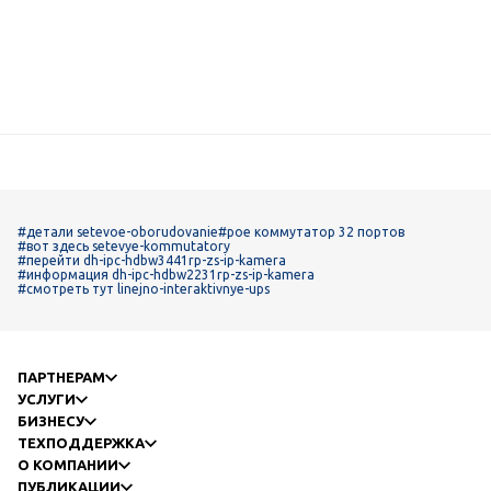
#детали setevoe-oborudovanie
#poe коммутатор 32 портов
#вот здесь setevye-kommutatory
#перейти dh-ipc-hdbw3441rp-zs-ip-kamera
#информация dh-ipc-hdbw2231rp-zs-ip-kamera
#смотреть тут linejno-interaktivnye-ups
ПАРТНЕРАМ
УСЛУГИ
БИЗНЕСУ
ТЕХПОДДЕРЖКА
О КОМПАНИИ
ПУБЛИКАЦИИ