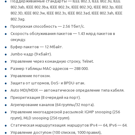
Поддерживаемые стандарты — IEEE 802.3, IEEE 802.3u, IEEE
802.3ab, IEEE 802.3ba, IEEE 802.3x, IEEE 802.3Q, IEEE 802.3p, IEEE
802.3D, IEEE 802.3w, IEEE 802.3s, IEEE 802.3ad, IEEE 802.3ah, IEEE
802.3ag.
Пропускная способность — 2.56 Тбит/с.
Скорость обслуживания пакетов — 1.43 млрд пакетов в
секунду.
Буфер пакетов — 12 Мбайт.
Jumbo-кадр (9 кбайт).
Управление через командную строку, Telnet.
Размер таблицы MAC-адресов — 288 000.
Управление потоком.
Защита от штормов, DoS- и BPDU-атак.
Auto MDI/MDIX — автоматическое определение типа кабеля.
Приоритизация (8 очередей на порт).
Агрегирование каналов (64 группы/32 порта).
Управление многоадресной рассылкой: IGMP snooping (256
групп), MLD snooping (256 групп).
Статическая маршрутизация: маршрутов IPv4 — 64, IPv6 — 64.
Управление доступом (100 списков, 1000 правил),