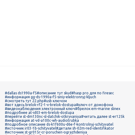
#dallas ds1990a-f5
#описание тут skud
#hasp pro для по firesec
#информация gg-ds-1990a-f5-siniy-elektronnyj-kljuch
#смотреть тут 22.php
#usb ключом
#вот здесь brelok-rf2-1-v-brelok-dostupa
#ключ от домофона
#видеонаблюдения электронный ключ
#брелок em-marine slinex
#подробнее at-id03-em-brelok-dostupa
#перейти st-dm130nc-sl-datchik-otkryvaniya
#читать далее st-er125k
#информация at-vd-a100c-wh-audiotrubka
#подробное описание ds-k1f600u-d6e-f-kontrolnyj-schityvatel
#источник ir03-1b-schityvatel
#детали sh-02m-red-identifikator
#источник st-gr015r-cr-poruchen-ograzhdeniya