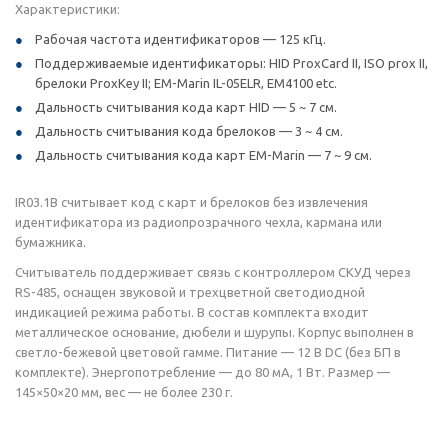
Характеристики:
Рабочая частота идентификаторов — 125 кГц.
Поддерживаемые идентификаторы: HID ProxCard II, ISO prox II,
брелоки ProxKey II; EM-Marin IL-05ELR, ЕМ4100 etc.
Дальность считывания кода карт HID — 5 ~ 7 см.
Дальность считывания кода брелоков — 3 ~ 4 см.
Дальность считывания кода карт EM-Marin — 7 ~ 9 см.
IR03.1B считывает код с карт и брелоков без извлечения
идентификатора из радиопрозрачного чехла, кармана или
бумажника.
Считыватель поддерживает связь с контроллером СКУД через
RS-485, оснащен звуковой и трехцветной светодиодной
индикацией режима работы. В состав комплекта входит
металлическое основание, дюбели и шурупы. Корпус выполнен в
светло-бежевой цветовой гамме. Питание — 12 В DC (без БП в
комплекте). Энергопотребление — до 80 мА, 1 Вт. Размер —
145×50×20 мм, вес — не более 230 г.