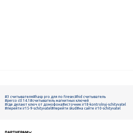
#3 считывателя
#hasp pro для по firesec
#hid считыватель
#perco ctl 14.1
#считыватель магнитных ключей
#где делают ключ от домофона
#источник ir18-kontrolnyj-schityvatel
#перейти ir15-9-schityvatel
#перейти skud
#на сайте ir10-schityvatel
ПАРТНЕРАМ