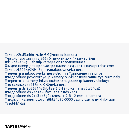
#тут ds-2cd5a46g1-izhs-8-32-mm-ip-kamera
#на сколько хватить 500 гб памяти для 4х камер 2мп
#ds-2cd5a26g0-izhs
#ip камера оптоволоконная
#видео плеер для просмотра видео с сд карты камеры star com
#тут ds-t206-b-2-8-12-mm-analogovaya-kamera
#перейти analogovye-kamery-ulichnye
#описание тут price
#подробнее povorotnye-ip-kamery-hikvision
#описание тут terminaly
#перейти ip-kamery-hikvision
#читать далее ip-kamery-ulichnye
#по ссылке ds-i452m-b-2-8-ip-kamera
#перейти ds-2cd2647g2ht-lizs-2-8-12-ip-kamera
#8ts84ds2
#подробнее ds-2cd4a26fwd-izhs_p
#ds-2cd4
#подробнее ds-2cd3d46g2t-izmsu-c-2-8-12-mm-ip-kamera
#hikvision камеры с zoom
#ht24b30-0000izs
#на сайте nvr-hikvision
#vsgl4-b1ds2
ПАРТНЕРАМ