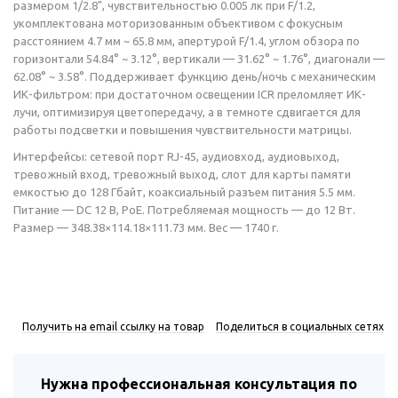
размером 1/2.8", чувствительностью 0.005 лк при F/1.2,
укомплектована моторизованным объективом с фокусным
расстоянием 4.7 мм ~ 65.8 мм, апертурой F/1.4, углом обзора по
горизонтали 54.84° ~ 3.12°, вертикали — 31.62° ~ 1.76°, диагонали —
62.08° ~ 3.58°. Поддерживает функцию день/ночь с механическим
ИК-фильтром: при достаточном освещении ICR преломляет ИК-
лучи, оптимизируя цветопередачу, а в темноте сдвигается для
работы подсветки и повышения чувствительности матрицы.
Интерфейсы: сетевой порт RJ-45, аудиовход, аудиовыход,
тревожный вход, тревожный выход, слот для карты памяти
емкостью до 128 Гбайт, коаксиальный разъем питания 5.5 мм.
Питание — DC 12 В, PoE. Потребляемая мощность — до 12 Вт.
Размер — 348.38×114.18×111.73 мм. Вес — 1740 г.
Получить на email ссылку на товар
Поделиться в социальных сетях
Нужна профессиональная консультация по