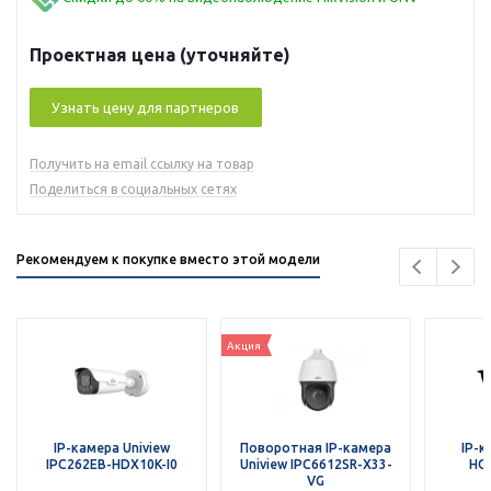
Проектная цена (уточняйте)
Узнать цену для партнеров
Получить на email ссылку на товар
Поделиться в социальных сетях
Рекомендуем к покупке вместо этой модели
Акция
IP-камера Uniview
Поворотная IP-камера
IP-к
IPC262EB-HDX10K-I0
Uniview IPC6612SR-X33-
HC
VG