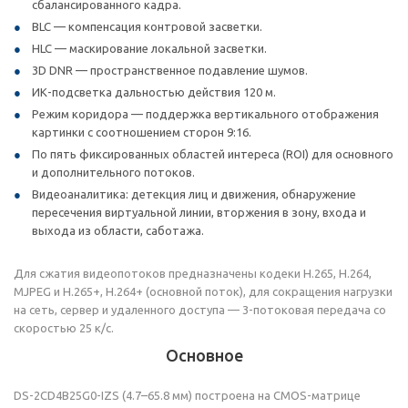
сбалансированного кадра.
BLC — компенсация контровой засветки.
HLC — маскирование локальной засветки.
3D DNR — пространственное подавление шумов.
ИК-подсветка дальностью действия 120 м.
Режим коридора — поддержка вертикального отображения
картинки с соотношением сторон 9:16.
По пять фиксированных областей интереса (ROI) для основного
и дополнительного потоков.
Видеоаналитика: детекция лиц и движения, обнаружение
пересечения виртуальной линии, вторжения в зону, входа и
выхода из области, саботажа.
Для сжатия видеопотоков предназначены кодеки H.265, H.264,
MJPEG и H.265+, H.264+ (основной поток), для сокращения нагрузки
на сеть, сервер и удаленного доступа — 3-потоковая передача со
скоростью 25 к/с.
Основное
DS-2CD4B25G0-IZS (4.7–65.8 мм) построена на CMOS-матрице