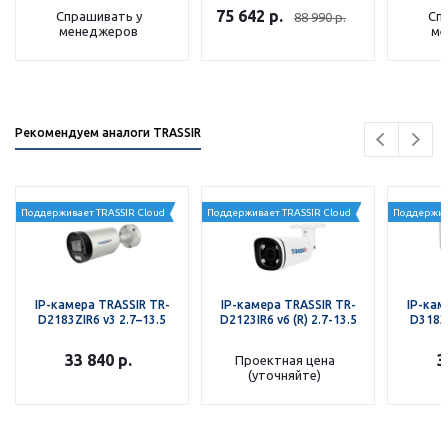
75 642
р.
Спрашивать у
Сп
88 990
р.
менеджеров
ме
Рекомендуем аналоги TRASSIR
Поддерживает TRASSIR Cloud
Поддерживает TRASSIR Cloud
Поддержив
IP-камера TRASSIR TR-
IP-камера TRASSIR TR-
IP-кам
D2183ZIR6 v3 2.7–13.5
D2123IR6 v6 (R) 2.7-13.5
D3183Z
33 840
р.
3
Проектная цена
(уточняйте)